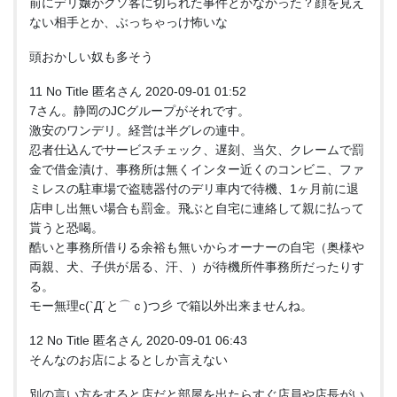
前にデリ嬢がクソ客に切られた事件とかなかった？顔を見え
ない相手とか、ぶっちゃっけ怖いな
頭おかしい奴も多そう
11 No Title 匿名さん 2020-09-01 01:52
7さん。静岡のJCグループがそれです。
激安のワンデリ。経営は半グレの連中。
忍者仕込んでサービスチェック、遅刻、当欠、クレームで罰
金で借金漬け、事務所は無くインター近くのコンビニ、ファ
ミレスの駐車場で盗聴器付のデリ車内で待機、1ヶ月前に退
店申し出無い場合も罰金。飛ぶと自宅に連絡して親に払って
貰うと恐喝。
酷いと事務所借りる余裕も無いからオーナーの自宅（奥様や
両親、犬、子供が居る、汗、）が待機所件事務所だったりす
る。
モー無理c(`Д´と⌒ｃ)つ彡 で箱以外出来ませんね。
12 No Title 匿名さん 2020-09-01 06:43
そんなのお店によるとしか言えない
別の言い方をすると店だと部屋を出たらすぐ店員や店長がい