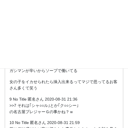
やられている子もいた
という風にデリは労働環境が地獄であることが多いです
客もひどい
ソープもひどい店はあるけどね・・・
風俗業界ってただでさえつらい仕事なのにそういう部分でも
つらい仕事だ
国が守ってくれないからね
8 No Title 匿名さん 2020-08-31 16:56
挿入がないぶん、ガシマンになるよねー
ガシマンが辛いからソープで働いてる
女の子をイカせられたら挿入出来るってマジで思ってるお客
さん多くて笑う
9 No Title 匿名さん 2020-08-31 21:36
>>7 それは｢シャ○○ル｣とか｢ク○○シー｣
の名古屋プレジャーＧの事かね？ｗ
10 No Title 匿名さん 2020-08-31 21:59