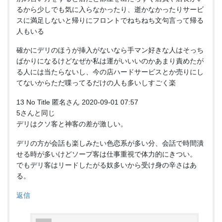
るから少しでも気に入らなかったり、逝かなかったりサービ
スに満足しないと帰りにフロントでねちねち文句言って帰る
人もいる
確かにデリのほうが挿入がないなら手マン好きな人はそっち
ばかりになるけどなぜか私は運がいいいのかあまり責めたが
る人には当たらないし、今の店ハードサービスとか売りにし
てないからただ喋ってるだけの人も多いしすごく楽
13 No Title 匿名さん 2020-09-01 07:57
5さんと同じ
デリはクソ客と神客の差が激しい。
デリの方が会話も楽しみたい色恋系が多い分、会話で時間潰
せる時が多いけどソープ客は仕事重視で体力的にきつい。
でもデリ客はリードしたがる奴多いから受け身の辛さはあ
る。
返信