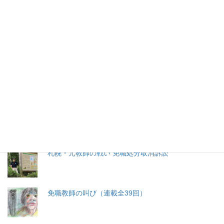
2026年(令和8) 8月6日 (木)
特集記事
生命と法
分娩費用の保険適用化問題
札幌・元教師の戦い 免職処分取消訴訟
免職教師の叫び（連載全39回）