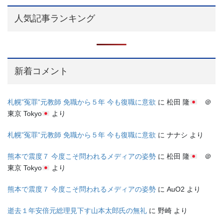
人気記事ランキング
新着コメント
札幌”冤罪”元教師 免職から５年 今も復職に意欲
に
松田 隆
＠
東京 Tokyo
より
札幌”冤罪”元教師 免職から５年 今も復職に意欲
に
ナナシ
より
熊本で震度７ 今度こそ問われるメディアの姿勢
に
松田 隆
＠
東京 Tokyo
より
熊本で震度７ 今度こそ問われるメディアの姿勢
に
AuO2
より
逝去１年安倍元総理見下す山本太郎氏の無礼
に
野崎
より