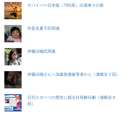
サバイバー日本版（TBS系）出場者その後
伊是名夏子氏関連
伊藤詩織氏関連
伊藤詩織さんへ強姦致傷被害者から（連載全２回）
日刊スポーツの歴史に残る社長解任劇（連載全６
回）