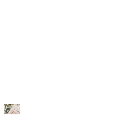
国際
次の記事
”金滿貫”に台湾熱狂 強すぎた舉
重女神
2021年7月29日
2026年(令和8) 8月8日 (土)
特集記事
生命と法
分娩費用の保険適用化問題