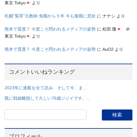
東京 Tokyo
より
札幌”冤罪”元教師 免職から５年 今も復職に意欲
に
ナナシ
より
熊本で震度７ 今度こそ問われるメディアの姿勢
に
松田 隆
＠
東京 Tokyo
より
熊本で震度７ 今度こそ問われるメディアの姿勢
に
AuO2
より
コメントいいねランキング
2023年に連載を全て読み、そして今、ま...
既に戦線離脱して久しい76歳ジジイです。...
プロフィール