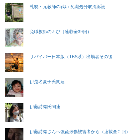
札幌・元教師の戦い 免職処分取消訴訟
免職教師の叫び（連載全39回）
サバイバー日本版（TBS系）出場者その後
伊是名夏子氏関連
伊藤詩織氏関連
伊藤詩織さんへ強姦致傷被害者から（連載全２回）