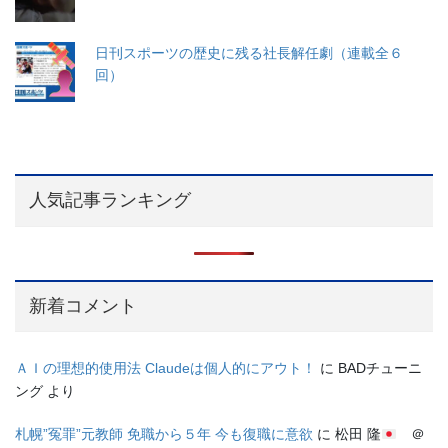
日刊スポーツの歴史に残る社長解任劇（連載全６
回）
人気記事ランキング
新着コメント
ＡＩの理想的使用法 Claudeは個人的にアウト！
に
BADチューニ
ング
より
札幌”冤罪”元教師 免職から５年 今も復職に意欲
に
松田 隆
＠