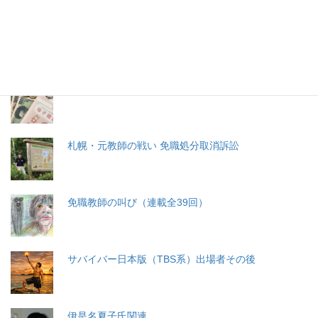
生命と法
分娩費用の保険適用化問題
札幌・元教師の戦い 免職処分取消訴訟
免職教師の叫び（連載全39回）
サバイバー日本版（TBS系）出場者その後
伊是名夏子氏関連