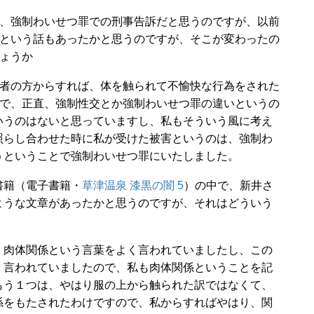
、強制わいせつ罪での刑事告訴だと思うのですが、以前
という話もあったかと思うのですが、そこが変わったの
ょうか
者の方からすれば、体を触られて不愉快な行為をされた
で、正直、強制性交とか強制わいせつ罪の違いというの
いうのはないと思っていますし、私もそういう風に考え
照らし合わせた時に私が受けた被害というのは、強制わ
うということで強制わいせつ罪にいたしました。
書籍（電子書籍・
草津温泉 漆黒の闇 5
）の中で、新井さ
ような文章があったかと思うのですが、それはどういう
、肉体関係という言葉をよく言われていましたし、この
く言われていましたので、私も肉体関係ということを記
もう１つは、やはり服の上から触られた訳ではなくて、
係をもたされたわけですので、私からすればやはり、関