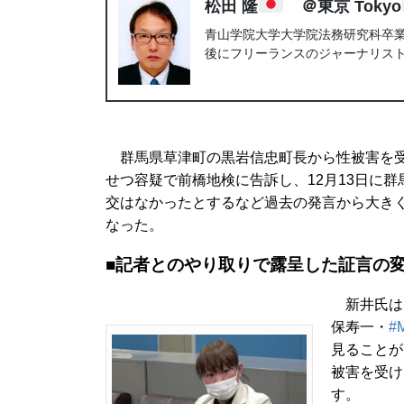
松田 隆
＠東京 Tokyo
青山学院大学大学院法務研究科卒業。
後にフリーランスのジャーナリス
群馬県草津町の黒岩信忠町長から性被害を受
せつ容疑で前橋地検に告訴し、12月13日に
交はなかったとするなど過去の発言から大き
なった。
■記者とのやり取りで露呈した証言の
新井氏はこ
保寿一・
#
見ることが
被害を受け
す。