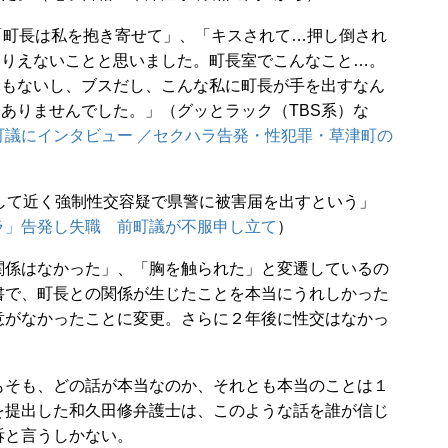
「町長は私を抱き寄せて」、「キスされて…押し倒され
ありえないことと思いました。町長室でこんなこと…。
くもないし、ブスだし、こんな私に町長が手を出すなん
ありませんでした。」（グッとラック（TBS系）な
町議にインタビュー ／セクハラ告発・性犯罪・草津町の
して近く強制性交容疑で県警に被害届を出すという」
ラ」告発し失職 前町議が不服申し立て
）
係はなかった」、「胸を触られた」と変遷しているの
書で、町長との関係が生じたことを本当にうれしかった
意がなかったことに変更。さらに２年後に性交はなかっ
そも、どの話が本当なのか、それとも本当のことは１
を提出した和久田修弁護士は、このような話を誰が信じ
訴と言うしかない。