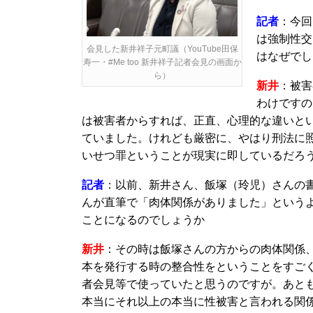
記者
：今回
は強制性交
会見した新井祥子元町議（YouTube田保
はなぜでし
寿一・#Me too 新井祥子記者会見の画面か
ら）
新井
：被害
わけですの
は被害者からすれば、正直、心理的な違いと
ていました。けれども厳密に、やはり刑法に
いせつ罪ということが現実に即しているだろ
記者
：以前、新井さん、飯塚（玲児）さんの
んが直筆で「肉体関係がありました」という
ことになるのでしょうか
新井
：その時は飯塚さんの方からの肉体関係
本を発行する時の整合性をということをすご
者会見等で使っていたと思うのですが。あと
本当にそれ以上の本当に性被害と言われる関