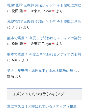
札幌”冤罪”元教師 免職から５年 今も復職に意欲
に
松田 隆
＠東京 Tokyo
より
札幌”冤罪”元教師 免職から５年 今も復職に意欲
に
ナナシ
より
熊本で震度７ 今度こそ問われるメディアの姿勢
に
松田 隆
＠東京 Tokyo
より
熊本で震度７ 今度こそ問われるメディアの姿勢
に
AuO2
より
逝去１年安倍元総理見下す山本太郎氏の無礼
に
野崎
より
コメントいいねランキング
主にマスゴミと呼ばれているメディア（報道...