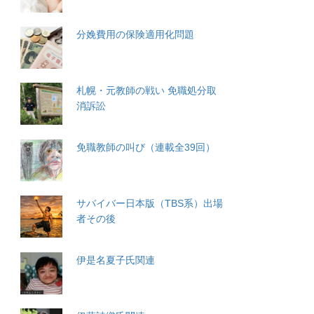
分娩費用の保険適用化問題
札幌・元教師の戦い 免職処分取
消訴訟
免職教師の叫び（連載全39回）
サバイバー日本版（TBS系）出場
者その後
伊是名夏子氏関連