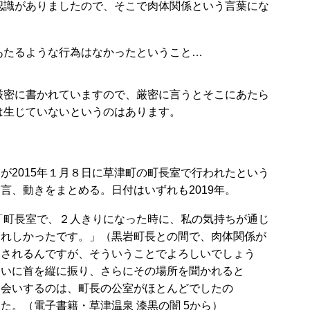
認識がありましたので、そこで肉体関係という言葉にな
あたるような行為はなかったということ…
厳密に書かれていますので、厳密に言うとそこにあたら
は生じていないというのはあります。
2015年１月８日に草津町の町長室で行われたという
発言、動きをまとめる。日付はいずれも
2019年。
：「町長室で、２人きりになった時に、私の気持ちが通じ
うれしかったです。」（黒岩町長との間で、肉体関係が
察されるんですが、そういうことでよろしいでしょう
問いに首を縦に振り、さらにその場所を聞かれると
お会いするのは、町長の公室がほとんどでしたの
た。（電子書籍・草津温泉 漆黒の闇 5から）