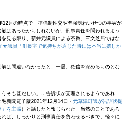
年12月の時点で「準強制性交や準強制わいせつの事実が
接触はあったかもしれないが、刑事責任を問われるよう
書を見る限り、新井元議員による茶番、三文芝居ではな
祥子元議員「町長室で気持ちが通じた時には本当に嬉しか
解は間違いなかったと、一層、確信を深めるものとな
うそも甚だしい。…告訴状が受理されるようであれ
新聞電子版2021年12月14日・
元草津町議が告訴状提
偽」を主張
）と話したと報じられた。当然のことであろ
あれば、しっかりと刑事責任を負わせるべきで、軽々に