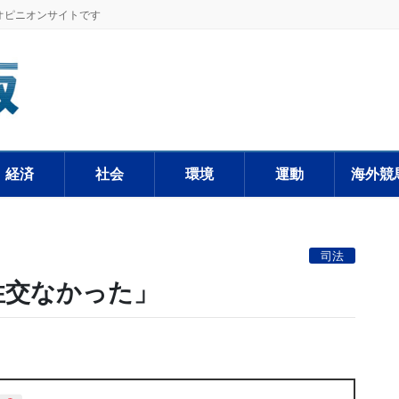
オピニオンサイトです
経済
社会
環境
運動
海外競
司法
性交なかった」