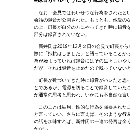
なお、会見ではわいせつな行為をされたとい
会話の録音が公開された。もっとも、他愛の
の上、町長が自分の方にやってきた時に録音
部分は録音されていない。
新井氏は2019年12月２日の会見で町長か
際に「抵抗はしました」と語っていることか
為が始まっていれば録音にはその生々しいや
だが、それは録音を止めたので残っていない
町長が近づいてきた時に録音がバレたと思っ
とであるが、電源を切ることで録音していた
が通常の思考と思われ、いかにも不自然な言
このことは結局、性的な行為を強要されたこ
と言っていい。さらに言えば、そのような行
の話を加味すれば、新井氏の一連の発言は全
がない。