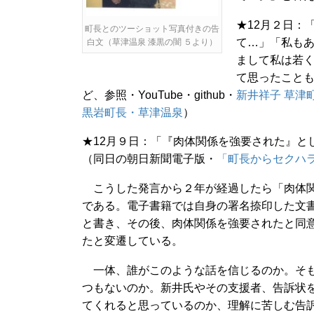
★12月２日：
町長とのツーショット写真付きの告
て…」「私も
白文（草津温泉 漆黒の闇 ５より）
まして私は若
て思ったことも
ど、参照・YouTube・github・
新井祥子 草津
黒岩町長・草津温泉
）
★12月９日：「『肉体関係を強要された』と
（同日の朝日新聞電子版・
「町長からセクハ
こうした発言から２年が経過したら「肉体関
である。
電子書籍では自身の署名捺印した文
と書き、その後、肉体関係を強要されたと同
たと変遷している。
一体、誰がこのような話を信じるのか。そも
つもないのか。新井氏やその支援者、告訴状
てくれると思っているのか、理解に苦しむ告