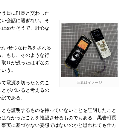
う日に町長と交わした
ない会話に過ぎない。そ
を止めたそうで、肝心な
らわいせつな行為をされる
ら、もし、そのような行
り取りが残ったはずなの
という。
て電源を切ったとのこ
写真はイメージ
ことがバレると考えるの
い訳である。
とを証明するものを持っていないことを証明したこと
為はなかったことを推認させるものでもある。黒岩町長
く事実に基づかない妄想ではないのかと思われても仕方