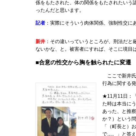
係をもたされた、体の関係をもたされたいう
ったんだと思います。
記者
：実際にそういう肉体関係、強制性交に
新井
：その違いっていうところが、刑法だと
ないかな、と。被害者にすれば、そこに境目
■合意の性交から胸を触られたに変遷
ここで新井氏が
行為に関する
★11月11日
た時は本当に
あった、と推
か？）という
「（町長と）
で…。」と答え