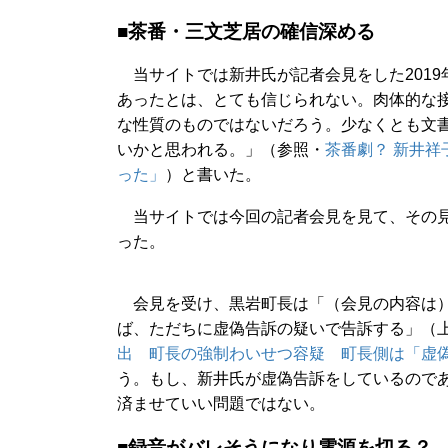
■茶番・三文芝居の確信深める
当サイトでは新井氏が記者会見をした2019
あったとは、とても信じられない。肉体的な
な性質のものではないだろう。少なくとも文
いかと思われる。」（参照・
茶番劇？ 新井
った」
）と書いた。
当サイトでは今回の記者会見を見て、その見
った。
会見を受け、黒岩町長は「（会見の内容は）
ば、ただちに虚偽告訴の疑いで告訴する」（上毛
出 町長の強制わいせつ容疑 町長側は「虚
う。もし、新井氏が虚偽告訴をしているので
済ませていい問題ではない。
■録音がバレそうになり電源を切る？