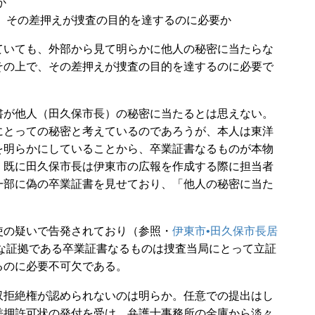
か
、その差押えが捜査の目的を達するのに必要か
いても、外部から見て明らかに他人の秘密に当たらな
その上で、その差押えが捜査の目的を達するのに必要で
書が他人（田久保市長）の秘密に当たるとは思えない。
にとっての秘密と考えているのであろうが、本人は東洋
を明らかにしていることから、卒業証書なるものが本物
。既に田久保市長は伊東市の広報を作成する際に担当者
一部に偽の卒業証書を見せており、「他人の秘密に当た
使の疑いで告発されており（
参照・
伊東市•田久保市長居
な証拠である卒業証書なるものは捜査当局にとって立証
るのに必要不可欠である。
拒絶権が認められないのは明らか。任意での提出はし
差押許可状の発付を受け、弁護士事務所の金庫から淡々