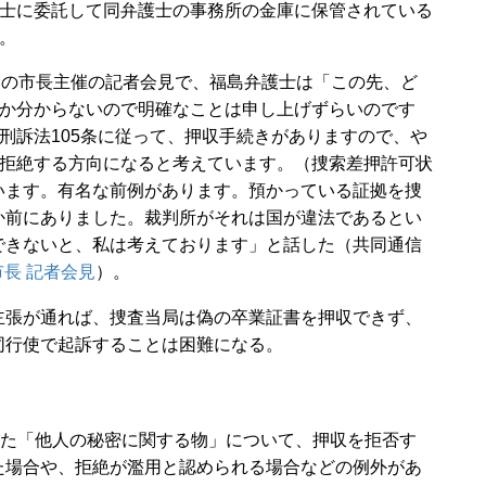
士に委託して同弁護士の事務所の金庫に保管されている
。
の市長主催の記者会見で、福島弁護士は「この先、ど
か分からないので明確なことは申し上げずらいのです
刑訴法105条に従って、押収手続きがありますので、や
拒絶する方向になると考えています。（捜索差押許可状
います。有名な前例があります。預かっている証拠を捜
か前にありました。裁判所がそれは国が違法であるとい
できないと、私は考えております」と話した（共同通信
長 記者会見
）。
張が通れば、捜査当局は偽の卒業証書を押収できず、
同行使で起訴することは困難になる。
った「他人の秘密に関する物」について、押収を拒否す
た場合や、拒絶が濫用と認められる場合などの例外があ