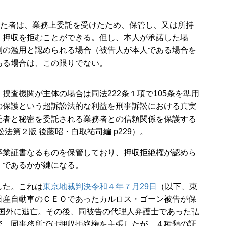
た者は、業務上委託を受けたため、保管し、又は所持
、押収を拒むことができる。但し、本人が承諾した場
利の濫用と認められる場合（被告人が本人である場合を
ある場合は、この限りでない。
査機関が主体の場合は同法222条１項で105条を準用
の保護という超訴訟法的な利益を刑事訴訟における真実
託者と秘密を委託される業務者との信頼関係を保護する
法第２版 後藤昭・白取祐司編 p229）。
業証書なるものを保管しており、押収拒絶権が認めら
」であるかが鍵になる。
した。これは
東京地裁判決令和４年７月29日
（以下、東
日産自動車のＣＥＯであったカルロス・ゴーン被告が保
から国外に逃亡。その後、同被告の代理人弁護士であった弘
際、同事務所では押収拒絶権を主張したが、４種類の証