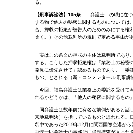
る。
【刑事訴訟法】105条
…弁護士…の職に在つ
する物で他人の秘密に関するものについては
合、押収の拒絶が被告人のためのみにする権
除く。）その他裁判所の規則で定める事由が
実はこの条文の押収の主体は裁判所であり、捜
する。こうした押収拒絶権は「業務上の秘密
発見に優先させて」認めるものであり、「委
もの」とされる（新・コンメンタール 刑事訴訟
今回、福島弁護士は業務上の委託を受けて卒
れるかどうかは、「他人の秘密に関するもの
同弁護士は数年前に有名な前例があると話
京地裁判決）を指しているものと思われる。
釈中であった2019年12月に関西国際空港
中惇一郎弁護士の事務所に強制捜査が入った