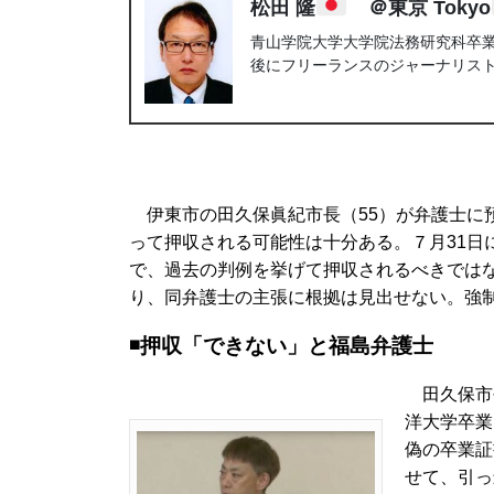
松田 隆
＠東京 Tokyo
青山学院大学大学院法務研究科卒業。
後にフリーランスのジャーナリス
伊東市の田久保眞紀市長（55）が弁護士に
って押収される可能性は十分ある。７月31日
で、過去の判例を挙げて押収されるべきでは
り、同弁護士の主張に根拠は見出せない。強
◾️押収「できない」と福島弁護士
田久保市
洋大学卒業
偽の卒業証
せて、引っ