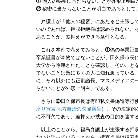
①
他人の秘密に当たらないことが外形上明白
②
秘密に当たらないことが明白であるとして
弁護士が「他人の秘密」にあたると主張して
いのであれば、押収拒絶権は認められない。
あることが、差押えができる条件となる。
これを本件で考えてみると、
①
偽の卒業証
卒業証書が本物ではないことが、田久保市長
大学から除籍されたことを確認し、そのこと
でないことは既に多くの人に知れ渡っている
に、それ以外にも正副議長、マスメディアの
らないことが外形上明白」である。
さらに
②
田久保市長は有印私文書偽造等行
座り宣言 地方自治の欠陥露呈
）、その決定的
に不可欠であり、差押えが捜査の目的を達す
以上のことから、福島弁護士が主張する押収
ないと語っていることから、捜査当局は捜索