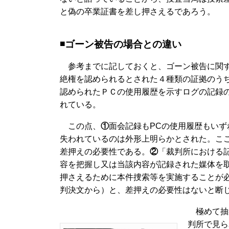
と偽の卒業証書を差し押さえるであろう。
◾️ゴーン被告の場合との違い
参考までに記しておくと、ゴーン被告に関す
絶権を認められるとされた４種類の証拠のう
認められたＰＣの使用履歴を示すログの記録
れている。
この点、
①
面会記録もPCの使用履歴もい
失われているのは外形上明らかとされた。こ
差押えの必要性である。
②
「裁判所における
容を把握し又は当該内容が記録された媒体を
押さえるために本件捜索等を実施することが
判決文から）と、差押えの必要性はないと断
極めて抽
判所で見ら