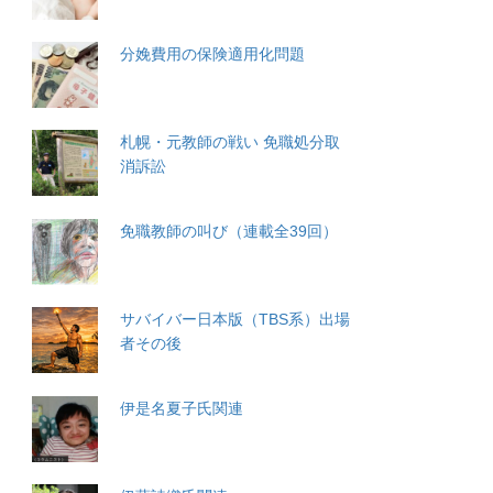
分娩費用の保険適用化問題
札幌・元教師の戦い 免職処分取
消訴訟
免職教師の叫び（連載全39回）
サバイバー日本版（TBS系）出場
者その後
伊是名夏子氏関連