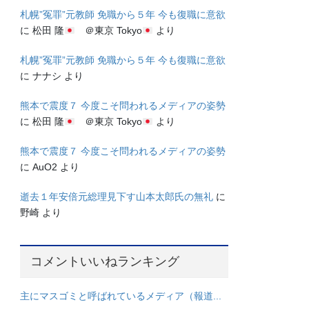
札幌”冤罪”元教師 免職から５年 今も復職に意欲
に
松田 隆
＠東京 Tokyo
より
札幌”冤罪”元教師 免職から５年 今も復職に意欲
に
ナナシ
より
熊本で震度７ 今度こそ問われるメディアの姿勢
に
松田 隆
＠東京 Tokyo
より
熊本で震度７ 今度こそ問われるメディアの姿勢
に
AuO2
より
逝去１年安倍元総理見下す山本太郎氏の無礼
に
野崎
より
コメントいいねランキング
主にマスゴミと呼ばれているメディア（報道...