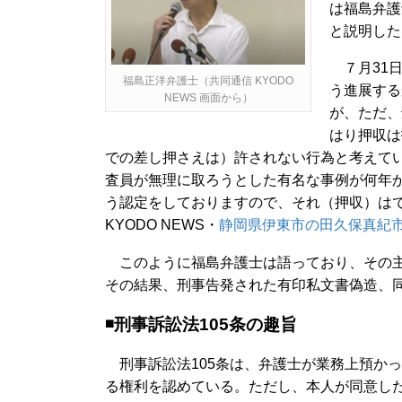
は福島弁護
と説明した
７月31日
福島正洋弁護士（共同通信 KYODO
う進展する
NEWS 画面から）
が、ただ、
はり押収は
での差し押さえは）許されない行為と考えて
査員が無理に取ろうとした有名な事例が何年
う認定をしておりますので、それ（押収）は
KYODO NEWS・
静岡県伊東市の田久保真紀市
このように福島弁護士は語っており、その主
その結果、刑事告発された有印私文書偽造、
◾️刑事訴訟法105条の趣旨
刑事訴訟法105条は、弁護士が業務上預か
る権利を認めている。ただし、本人が同意し