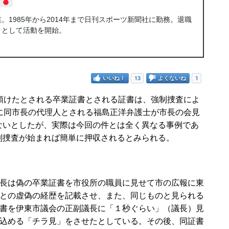
1985年から2014年まで日刊スポーツ新聞社に勤務。退職
トとして活動を開始。
いいね！
13
よくないね
1
預けたとされる卒業証書とされる証書は、強制捜査によ
に同市長の代理人とされる福島正洋弁護士が市長の会見
ないとしたが、実際は今回の件とは全く異なる事例であ
制捜査が始まれば簡単に押収されるとみられる。
長は偽の卒業証書を市役所の職員に見せて市の広報に東
との虚偽の経歴を記載させ、また、同じものと見られる
書を伊東市議会の正副議長に「１秒ぐらい」（議長）見
込める「チラ見」をさせたとしている。その後、同証書