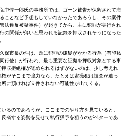
弘中惇一郎氏の事務所では、ゴーン被告が保釈されて海
ることなど予想もしていなかったであろうし、その案件
管法違反被疑事件）が起きてから、主に犯罪が実行され
行の関係が薄いと思われる記録を押収されそうになった
。
久保市長の件は、既に犯罪の嫌疑がかかる行為（有印私
同行使）が行われ、最も重要な証拠を押収対象とする事
で押収拒絶権が認められるはずがないのは、少し考えれ
絶権がそこまで強力なら、たとえば盗撮犯は捜査が迫っ
務所に預ければ立件されない可能性が出てくる。
いるのであろうが、ここまでのやり方を見ていると、
、反省する姿勢を見せて執行猶予を狙うのがベターであ