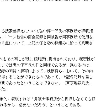
る捜索差押えについて弘中惇一郎氏の事務所が押収拒
ち、ゴーン被告の面会記録と同被告が同事務所で使用を
の２点について、上記の①と②の枠組みに沿って判断さ
ずれもその写しが既に裁判所に提出されており、秘密性が
こまでは田久保市長の件と同様であるが、異なるのは、
記録の閲覧・謄写によって、検察官らにおいて、その内
取得することができたものであって、上記各記録を差し
必要であったということはできない」（東京地裁判決、
じた。
象的に表現すれば「弁護士事務所から押収しなくても裁
れるから、必要ないだろう」ということである。