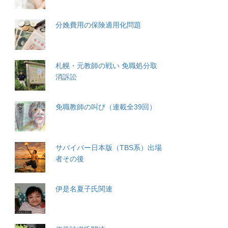
分娩費用の保険適用化問題
札幌・元教師の戦い 免職処分取
消訴訟
免職教師の叫び（連載全39回）
サバイバー日本版（TBS系）出場
者その後
伊是名夏子氏関連