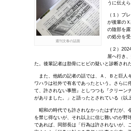
うに伝えら
（１）プレ
が後輩のＸ
の陰部を露
の処分を受
週刊文春の誌面
（２）20
屋へ行き、
た。後輩記者は肋骨にヒビの疑いと診断され
また、他紙の記者の話では、Ａ、Ｂと巨人キ
ワハラは社外で有名であったという。さらに
て、許されない事態』としつつも『クリーン
がありました。」と語ったとされている（以上
昭和の時代でも許されなかったはずだが、令
を禁じ得ないが、それ以上に信じ難いのが野
であれば、同部長は「行為は許されないが、