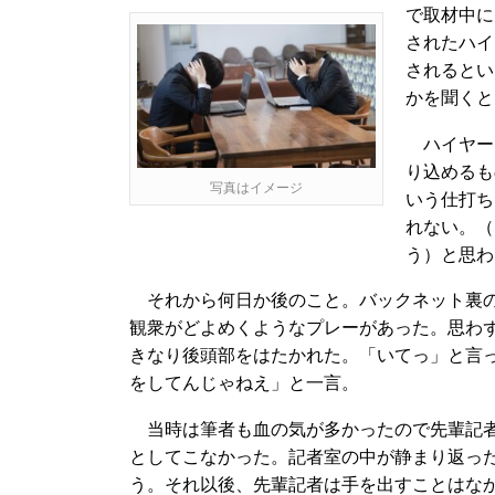
で取材中に
されたハイ
されるとい
かを聞くと
ハイヤー
り込めるも
写真はイメージ
いう仕打ち
れない。（
う）と思わ
それから何日か後のこと。バックネット裏の
観衆がどよめくようなプレーがあった。思わ
きなり後頭部をはたかれた。「いてっ」と言
をしてんじゃねえ」と一言。
当時は筆者も血の気が多かったので先輩記者
としてこなかった。記者室の中が静まり返っ
う。それ以後、先輩記者は手を出すことはな