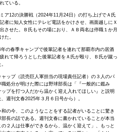
れている。
ミア12の決勝戦（2024年11月24日）の打ち上げでＡ氏
記者に知人女性にテレビ電話をかけさせ、画面越しにＸ
出させた。Ｂ氏もその場におり、ＡＢ両名は停職１か月
けた。
24年の春季キャンプで後輩記者を連れて那覇市内の居酒
疲れて帰ろうとした後輩記者をＡ氏が殴り、Ｂ氏が蹴っ
た。
ャップ（読売巨人軍担当の現場責任記者）の３人のパ
停職処分が明けた際には野球部長は「『一般的に鑑み
ナップを打つ人だから温かく迎え入れてほしい』と説明
、週刊文春2025年３月６日号から）。
和の今、このようなことをする記者がいることに驚き
球部長の話である。週刊文春に書かれていることが本当
この２人は仕事ができるから、温かく迎えて」、もっと