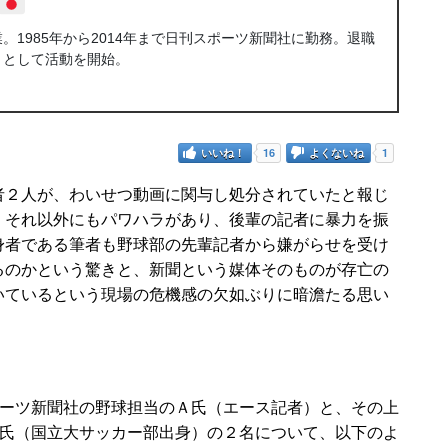
1985年から2014年まで日刊スポーツ新聞社に勤務。退職
トとして活動を開始。
いいね！
16
よくないね
1
２人が、わいせつ動画に関与し処分されていたと報じ
、それ以外にもパワハラがあり、後輩の記者に暴力を振
身者である筆者も野球部の先輩記者から嫌がらせを受け
るのかという驚きと、新聞という媒体そのものが存亡の
いているという現場の危機感の欠如ぶりに暗澹たる思い
ーツ新聞社の野球担当のＡ氏（エース記者）と、その上
氏（国立大サッカー部出身）の２名について、以下のよ