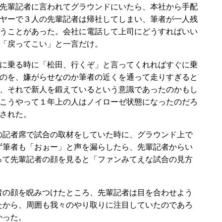
先輩記者に言われてグラウンドにいたら、本社から手配
ヤーで３人の先輩記者は帰社してしまい、筆者が一人残
うことがあった。会社に電話して上司にどうすればいい
「戻ってこい」と一言だけ。
に乗る時に「松田、行くぞ」と言ってくれればすぐに乗
のを、嫌がらせなのか筆者の近くを通って走りすぎると
、それで新人を鍛えているという意識であったのかもし
こうやって１年上の人はノイローゼ状態になったのだろ
された。
記者席で試合の取材をしていた時に、グラウンド上で
ず筆者も「おぉー」と声を漏らしたら、先輩記者からい
って先輩記者の顔を見ると「ファンみてえな試合の見方
の顔を睨みつけたところ、先輩記者は目を合わせよう
たから、周囲も我々のやり取りに注目していたのであろ
かった。