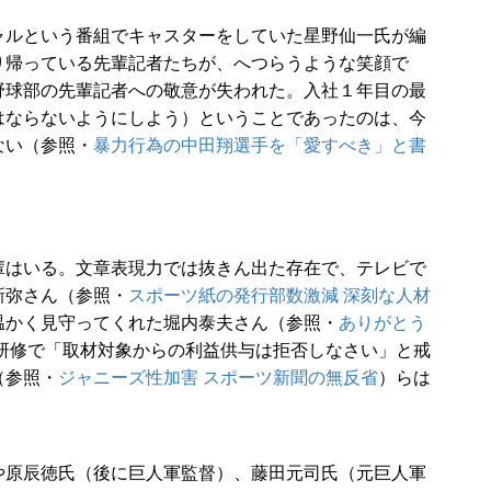
ルという番組でキャスターをしていた星野仙一氏が編
り帰っている先輩記者たちが、へつらうような笑顔で
野球部の先輩記者への敬意が失われた。入社１年目の最
はならないようにしよう）ということであったのは、今
ない（参照・
暴力行為の中田翔選手を「愛すべき」と書
はいる。文章表現力では抜きん出た存在で、テレビで
新弥さん（参照・
スポーツ紙の発行部数激減 深刻な人材
温かく見守ってくれた堀内泰夫さん（参照・
ありがとう
研修で「取材対象からの利益供与は拒否しなさい」と戒
（参照・
ジャニーズ性加害 スポーツ新聞の無反省
）らは
原辰徳氏（後に巨人軍監督）、藤田元司氏（元巨人軍