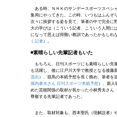
ある時、ＮＨＫのサンデースポーツスペシャ
集局にやってきた。この時、いつもはふんぞ
次々に挨拶する姿を見て、筆者の中で完全に
大の学びは（こういう記者、こういう人間に
になって思えば得難い教訓であったかもしれ
く記者
）。
◾️素晴らしい先輩記者もいた
もちろん、日刊スポーツにも素晴らしい先輩
も活躍し、後に江戸川大学で教授となる後藤
流出
）、競馬の本紙予想を長く務め、筆者を
堀内泰夫さん 日刊スポーツ本紙予想
）、新人
めた芸能関係の取材が長かった小林秀夫さん
尊敬する先輩記者であった。
また、取材対象も、西本聖氏（現解説者）や