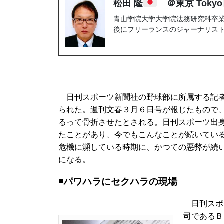
松田 隆
＠東京 Tokyo
青山学院大学大学院法務研究科卒業。
後にフリーランスのジャーナリス
日刊スポーツ新聞社の野球部に所属する記者
られた。週刊文春３月６日号が報じたもので
るって骨折させたとされる。日刊スポーツ出
たことがあり、今でもこんなことが続いてい
危機に瀕している時期に、かつての悪弊が続
になる。
◾️パワハラにセクハラの現場
日刊スポ
司であるＢ