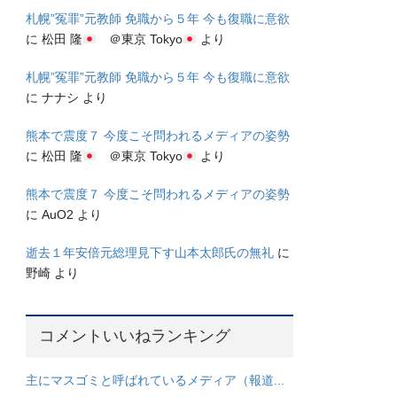
札幌”冤罪”元教師 免職から５年 今も復職に意欲
に
松田 隆
＠東京 Tokyo
より
札幌”冤罪”元教師 免職から５年 今も復職に意欲
に
ナナシ
より
熊本で震度７ 今度こそ問われるメディアの姿勢
に
松田 隆
＠東京 Tokyo
より
熊本で震度７ 今度こそ問われるメディアの姿勢
に
AuO2
より
逝去１年安倍元総理見下す山本太郎氏の無礼
に
野崎
より
コメントいいねランキング
主にマスゴミと呼ばれているメディア（報道...