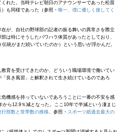
てくれた。当時テレビ朝日のアナウンサーであった松苗
長）も同様であった（参照・
唯一、僕に優しく接してく
在が、自社の野球部の記者の振る舞いの異常さを際立
球部は特にそうしたパワハラ体質があったとしており、
き伝統がまだ続いていたのか）という思いが浮かんだ。
教育を受けてきたのか、どういう職場環境で働いてい
が「良き風習」と解釈されて生き続けているのであろ
危機感を持っていないであろうことに一番の不安を感
年から12.9％減となった。ここ10年で半減という凄まじ
発行部数と世帯数の推移
、参照・
スポーツ紙過去最大の
に（紙媒体としての）スポーツ新聞は消滅すると見られ