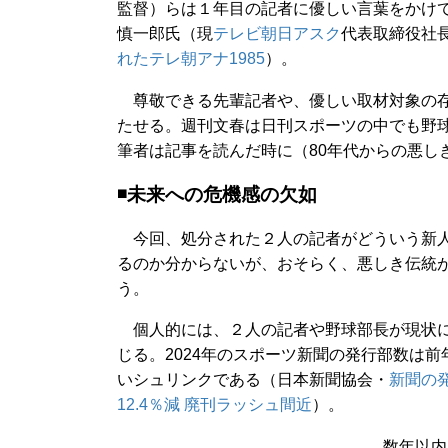
監督）らは１年目の記者に優しい言葉をかけ
慎一郎氏（現
テレビ朝日アスク
代表取締役社
れたテレ朝アナ1985
）。
尊敬できる先輩記者や、優しい取材対象の存
たせる。週刊文春は日刊スポーツの中でも野
筆者は記事を読んだ時に（80年代からの悪し
◾️未来への危機感の欠如
今回、処分された２人の記者がどういう新人
るのか分からないが、おそらく、悪しき伝統
う。
個人的には、２人の記者や野球部長が現状に
じる。2024年のスポーツ新聞の発行部数は前
いシュリンクである（日本新聞協会・
新聞の
12.4％減 廃刊ラッシュ間近
）。
数年以内