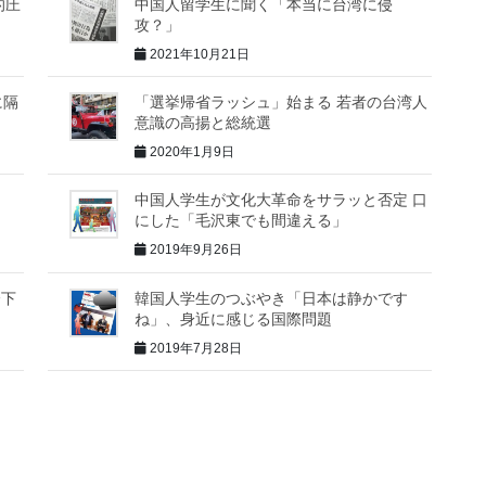
的圧
中国人留学生に聞く「本当に台湾に侵
攻？」
2021年10月21日
に隔
「選挙帰省ラッシュ」始まる 若者の台湾人
意識の高揚と総統選
2020年1月9日
中国人学生が文化大革命をサラッと否定 口
にした「毛沢東でも間違える」
2019年9月26日
橋下
韓国人学生のつぶやき「日本は静かです
ね」、身近に感じる国際問題
2019年7月28日