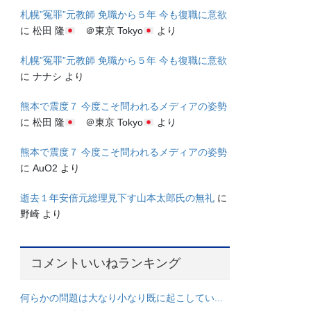
札幌”冤罪”元教師 免職から５年 今も復職に意欲
に
松田 隆
＠東京 Tokyo
より
札幌”冤罪”元教師 免職から５年 今も復職に意欲
に
ナナシ
より
熊本で震度７ 今度こそ問われるメディアの姿勢
に
松田 隆
＠東京 Tokyo
より
熊本で震度７ 今度こそ問われるメディアの姿勢
に
AuO2
より
逝去１年安倍元総理見下す山本太郎氏の無礼
に
野崎
より
コメントいいねランキング
何らかの問題は大なり小なり既に起こしてい...