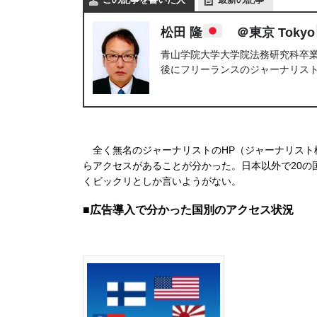
松田 隆
＠東京 Tokyo
青山学院大学大学院法務研究科卒業。
後にフリーランスのジャーナリス
全く無名のジャーナリストのHP（ジャーナリスト
らアクセスがあることが分かった。日本以外で20の
くビックリとしか言いようがない。
■広告導入で分かった国別のアクセス状況