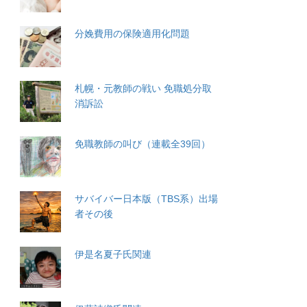
分娩費用の保険適用化問題
札幌・元教師の戦い 免職処分取
消訴訟
免職教師の叫び（連載全39回）
サバイバー日本版（TBS系）出場
者その後
伊是名夏子氏関連