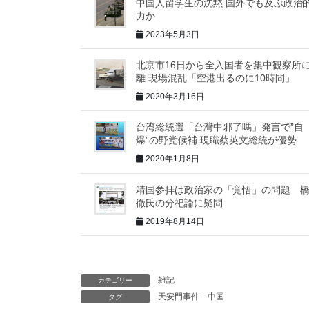
中国人留学生の沈黙 国外でも及ぶ政治
力か
2023年5月3日
北京市16日から全入国者を集中観察所
離 現場混乱「空港出るのに10時間」
2020年3月16日
台湾総統選「台灣中邪了嗎」発言で”自
爆”の野党候補 現職蔡英文総統が優勢
2020年1月8日
靖国参拝は政治家の「覚悟」の問題 
徹氏の分祀論に疑問
2019年8月14日
雑記
カテゴリー
天安門事件
中国
タグ