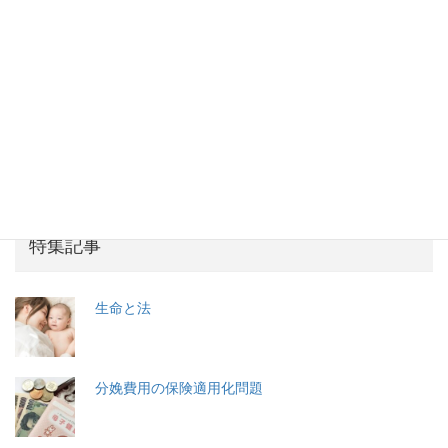
政治
次の記事
台湾・朝鮮半島危機に不安 アフ
ガン救出失敗
2021年8月31日
2026年(令和8) 8月9日 (日)
特集記事
生命と法
分娩費用の保険適用化問題