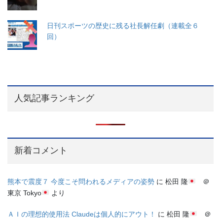
日刊スポーツの歴史に残る社長解任劇（連載全６
回）
人気記事ランキング
新着コメント
熊本で震度７ 今度こそ問われるメディアの姿勢
に
松田 隆
＠
東京 Tokyo
より
ＡＩの理想的使用法 Claudeは個人的にアウト！
に
松田 隆
＠