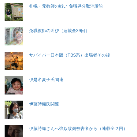
札幌・元教師の戦い 免職処分取消訴訟
免職教師の叫び（連載全39回）
サバイバー日本版（TBS系）出場者その後
伊是名夏子氏関連
伊藤詩織氏関連
伊藤詩織さんへ強姦致傷被害者から（連載全２回）