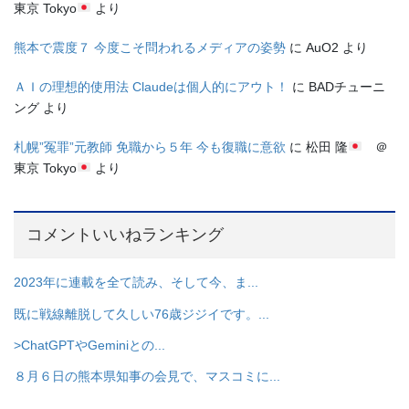
東京 Tokyo
より
熊本で震度７ 今度こそ問われるメディアの姿勢
に
AuO2
より
ＡＩの理想的使用法 Claudeは個人的にアウト！
に
BADチューニ
ング
より
札幌”冤罪”元教師 免職から５年 今も復職に意欲
に
松田 隆
＠
東京 Tokyo
より
コメントいいねランキング
2023年に連載を全て読み、そして今、ま...
既に戦線離脱して久しい76歳ジジイです。...
>ChatGPTやGeminiとの...
８月６日の熊本県知事の会見で、マスコミに...