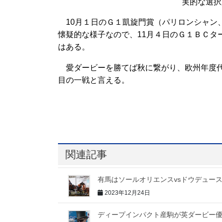
実的な選択
10月１日のＧ１凱旋門賞（パリロンシャン、
懐疑的な様子なので、11月４日のＧ１ＢＣタ
はある。
愛ダービーを勝てば秋に繋がり、欧州年度代
目の一戦と言える。
関連記事
有馬はソールオリエンスvsドウデュー
2023年12月24日
ディープインパクト産駒が英ダービー