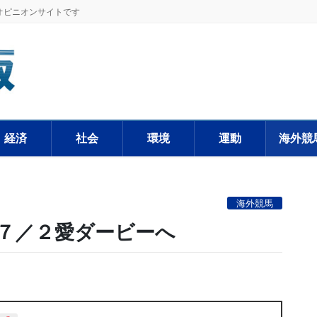
オピニオンサイトです
経済
社会
環境
運動
海外競
海外競馬
７／２愛ダービーへ