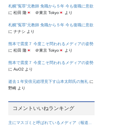
札幌”冤罪”元教師 免職から５年 今も復職に意欲
に
松田 隆
＠東京 Tokyo
より
札幌”冤罪”元教師 免職から５年 今も復職に意欲
に
ナナシ
より
熊本で震度７ 今度こそ問われるメディアの姿勢
に
松田 隆
＠東京 Tokyo
より
熊本で震度７ 今度こそ問われるメディアの姿勢
に
AuO2
より
逝去１年安倍元総理見下す山本太郎氏の無礼
に
野崎
より
コメントいいねランキング
主にマスゴミと呼ばれているメディア（報道...