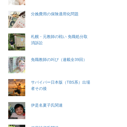
分娩費用の保険適用化問題
札幌・元教師の戦い 免職処分取
消訴訟
免職教師の叫び（連載全39回）
サバイバー日本版（TBS系）出場
者その後
伊是名夏子氏関連