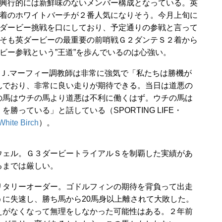
興行的には新鮮味のないメンバー構成となっている。英
着のホワイトバーチが２番人気になりそう。今月上旬に
ダービー挑戦を口にしており、予定通りの参戦と言って
そも英ダービーの最重要の前哨戦Ｇ２ダンテＳ２着から
ビー参戦という”王道”を歩んでいるのは心強い。
.マーフィー調教師は非常に強気で「私たちは勝機が
んでおり、非常に良い走りが期待できる。当日は道悪の
の馬はウチの馬より道悪は不利に働くはず。ウチの馬は
っている」と話している（SPORTING LIFE・
White Birch
）。
ェル。Ｇ３ダービートライアルＳを制覇した実績があ
るまでは厳しい。
タリーオーダー。ゴドルフィンの期待を背負って出走
に失速し、勝ち馬から20馬身以上離されて大敗した。
えがなくなって無理をしなかった可能性はある。２年前