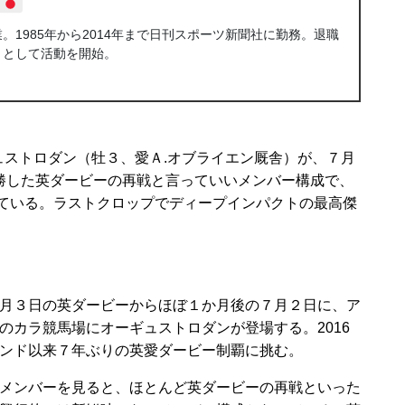
1985年から2014年まで日刊スポーツ新聞社に勤務。退職
トとして活動を開始。
ストロダン（牡３、愛Ａ.オブライエン厩舎）が、７月
勝した英ダービーの再戦と言っていいメンバー構成で、
っている。ラストクロップでディープインパクトの最高傑
月３日の英ダービーからほぼ１か月後の７月２日に、ア
のカラ競馬場にオーギュストロダンが登場する。2016
ンド以来７年ぶりの英愛ダービー制覇に挑む。
メンバーを見ると、ほとんど英ダービーの再戦といった