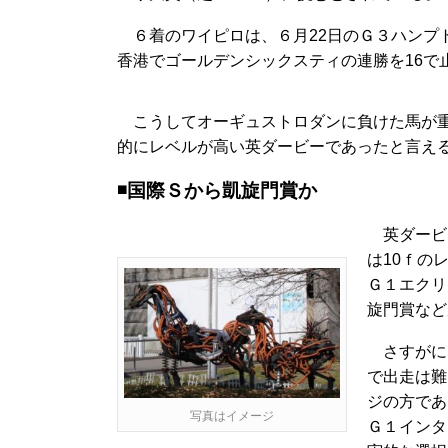
６着のワイピロは、６月22日のＧ３ハンプト
香港でゴールデンシックスティの連勝を16で
こうしてオーギュストロダンに負けた馬が重
的にレベルが高い英ダービーであったと言え
◾️国際Ｓから凱旋門賞か
英ダービー
は10ｆの
Ｇ１エクリ
旋門賞など
さすがに
で出走は難
ジの方であ
写真はイメージ
Ｇ１インタ