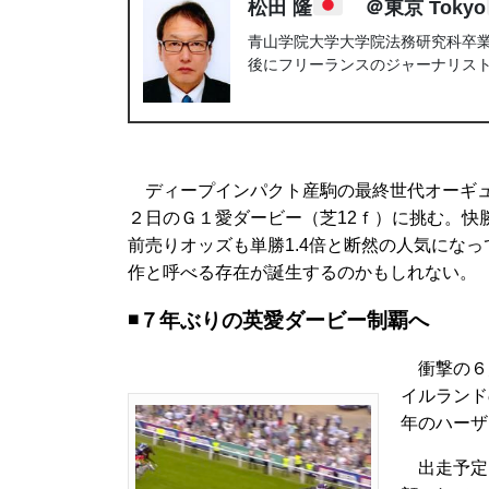
松田 隆
＠東京 Tokyo
青山学院大学大学院法務研究科卒業。
後にフリーランスのジャーナリス
ディープインパクト産駒の最終世代オーギュ
２日のＧ１愛ダービー（芝12ｆ）に挑む。快
前売りオッズも単勝1.4倍と断然の人気にな
作と呼べる存在が誕生するのかもしれない。
◾️７年ぶりの英愛ダービー制覇へ
衝撃の６
イルランド
年のハーザ
出走予定