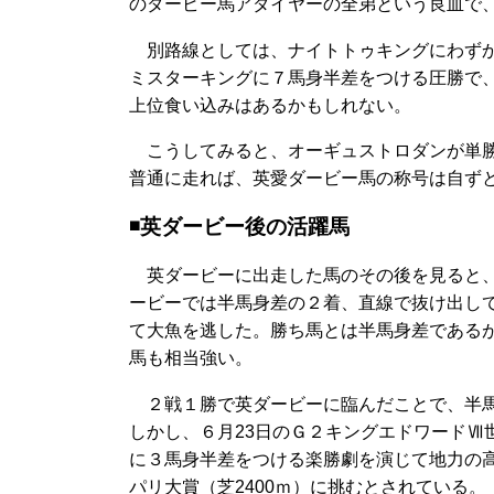
のダービー馬アダイヤーの全弟という良血で
別路線としては、ナイトトゥキングにわずか
ミスターキングに７馬身半差をつける圧勝で
上位食い込みはあるかもしれない。
こうしてみると、オーギュストロダンが単勝
普通に走れば、英愛ダービー馬の称号は自ず
◾️英ダービー後の活躍馬
英ダービーに出走した馬のその後を見ると、
ービーでは半馬身差の２着、直線で抜け出し
て大魚を逃した。勝ち馬とは半馬身差である
馬も相当強い。
２戦１勝で英ダービーに臨んだことで、半馬
しかし、６月23日のＧ２キングエドワードⅦ
に３馬身半差をつける楽勝劇を演じて地力の高
パリ大賞（芝2400ｍ）に挑むとされている。