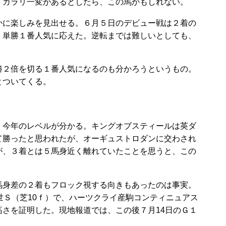
、ガラリ一変があるとしたら、この馬かもしれない。
に楽しみを見出せる。６月５日のデビュー戦は２着の
、単勝１番人気に応えた。逆転までは難しいとしても、
２倍を切る１番人気になるのも分かろうというもの。
とついてくる。
今年のレベルが分かる。キングオブスティールは英ダ
て勝ったと思われたが、オーギュストロダンに交わされ
が、３着とは５馬身近く離れていたことを思うと、この
身差の２着もフロック視する向きもあったのは事実。
世Ｓ（芝10ｆ）で、ハーツクライ産駒コンティニュアス
さを証明した。現地報道では、この後７月14日のＧ１