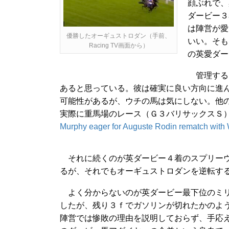
顔ぶれで、
ダービー３
は陣営が愛
優勝したオーギュストロダン（手前、
いい。そも
Racing TV画面から）
の英愛ダー
管理するＪ
あると思っている。彼は確実に良い方向に進
可能性があるが、ウチの馬は気にしない。他
実際に重馬場のレース（Ｇ３バリサックスＳ）を勝
Murphy eager for Auguste Rodin rematch with 
それに続くのが英ダービー４着のスプリーウ
るが、それでもオーギュストロダンを逆転す
よく分からないのが英ダービー最下位のミリ
したが、残り３ｆでガソリンが切れたかのよう
陣営では惨敗の理由を説明しておらず、手応