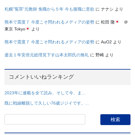
札幌”冤罪”元教師 免職から５年 今も復職に意欲
に
ナナシ
より
熊本で震度７ 今度こそ問われるメディアの姿勢
に
松田 隆
＠
東京 Tokyo
より
熊本で震度７ 今度こそ問われるメディアの姿勢
に
AuO2
より
逝去１年安倍元総理見下す山本太郎氏の無礼
に
野崎
より
コメントいいねランキング
2023年に連載を全て読み、そして今、ま...
既に戦線離脱して久しい76歳ジジイです。...