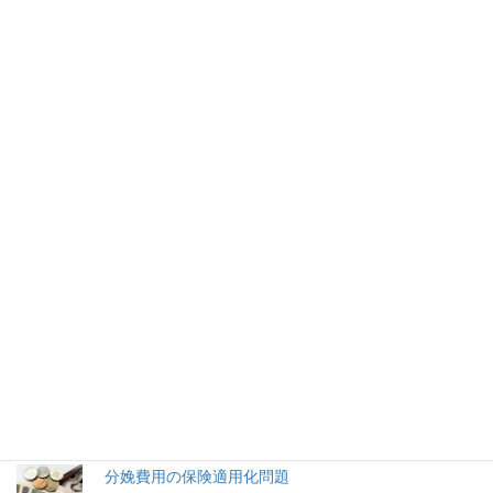
国際
次の記事
台湾総統選「台灣中邪了嗎」発
言で”自爆”の野党候補 現職蔡英
文総統が優勢
2020年1月8日
2026年(令和8) 8月8日 (土)
特集記事
生命と法
分娩費用の保険適用化問題