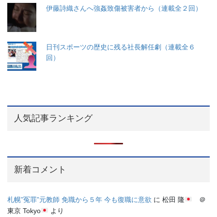
伊藤詩織さんへ強姦致傷被害者から（連載全２回）
日刊スポーツの歴史に残る社長解任劇（連載全６
回）
人気記事ランキング
新着コメント
札幌”冤罪”元教師 免職から５年 今も復職に意欲
に
松田 隆
＠
東京 Tokyo
より