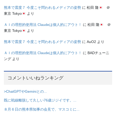
熊本で震度７ 今度こそ問われるメディアの姿勢
に
松田 隆
＠
東京 Tokyo
より
ＡＩの理想的使用法 Claudeは個人的にアウト！
に
松田 隆
＠
東京 Tokyo
より
熊本で震度７ 今度こそ問われるメディアの姿勢
に
AuO2
より
ＡＩの理想的使用法 Claudeは個人的にアウト！
に
BADチューニ
ング
より
コメントいいねランキング
>ChatGPTやGeminiとの...
既に戦線離脱して久しい76歳ジジイです。...
８月６日の熊本県知事の会見で、マスコミに...