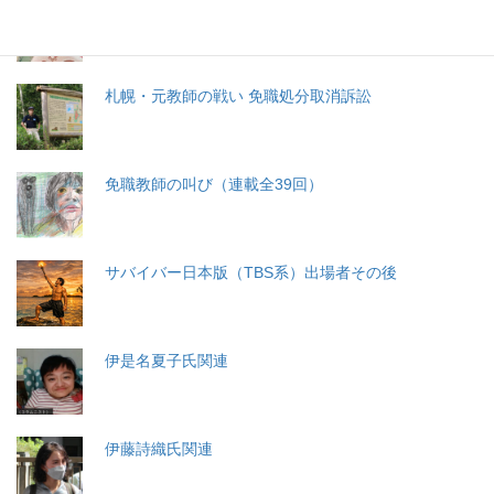
分娩費用の保険適用化問題
札幌・元教師の戦い 免職処分取消訴訟
免職教師の叫び（連載全39回）
サバイバー日本版（TBS系）出場者その後
伊是名夏子氏関連
伊藤詩織氏関連