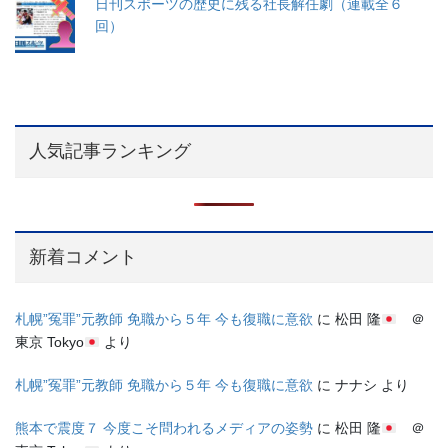
日刊スポーツの歴史に残る社長解任劇（連載全６
回）
人気記事ランキング
新着コメント
札幌”冤罪”元教師 免職から５年 今も復職に意欲
に
松田 隆
＠
東京 Tokyo
より
札幌”冤罪”元教師 免職から５年 今も復職に意欲
に
ナナシ
より
熊本で震度７ 今度こそ問われるメディアの姿勢
に
松田 隆
＠