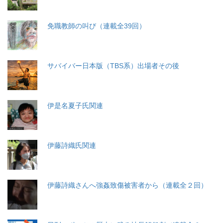
免職教師の叫び（連載全39回）
サバイバー日本版（TBS系）出場者その後
伊是名夏子氏関連
伊藤詩織氏関連
伊藤詩織さんへ強姦致傷被害者から（連載全２回）