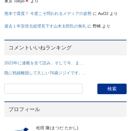
東京 Tokyo
より
熊本で震度７ 今度こそ問われるメディアの姿勢
に
AuO2
より
逝去１年安倍元総理見下す山本太郎氏の無礼
に
野崎
より
コメントいいねランキング
2023年に連載を全て読み、そして今、ま...
既に戦線離脱して久しい76歳ジジイです。...
プロフィール
松田 隆(まつだ たかし)