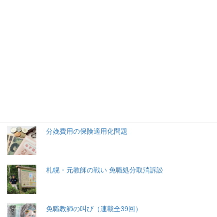
2026年(令和8) 8月6日 (木)
特集記事
生命と法
分娩費用の保険適用化問題
札幌・元教師の戦い 免職処分取消訴訟
免職教師の叫び（連載全39回）