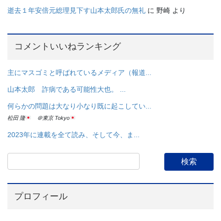
逝去１年安倍元総理見下す山本太郎氏の無礼
に
野崎
より
コメントいいねランキング
主にマスゴミと呼ばれているメディア（報道...
山本太郎 詐病である可能性大也。 ...
何らかの問題は大なり小なり既に起こしてい...
松田 隆
＠東京 Tokyo
2023年に連載を全て読み、そして今、ま...
プロフィール