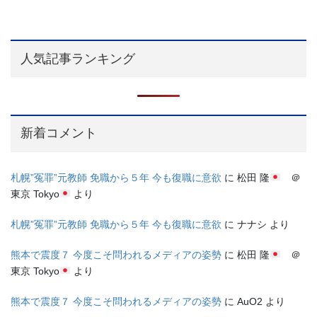
人気記事ランキング
新着コメント
札幌”冤罪”元教師 免職から５年 今も復職に意欲
に
松田 隆
＠
東京 Tokyo
より
札幌”冤罪”元教師 免職から５年 今も復職に意欲
に
ナナシ
より
熊本で震度７ 今度こそ問われるメディアの姿勢
に
松田 隆
＠
東京 Tokyo
より
熊本で震度７ 今度こそ問われるメディアの姿勢
に
AuO2
より