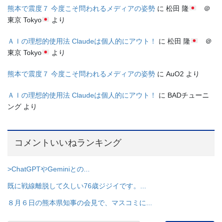
熊本で震度７ 今度こそ問われるメディアの姿勢
に
松田 隆
＠
東京 Tokyo
より
ＡＩの理想的使用法 Claudeは個人的にアウト！
に
松田 隆
＠
東京 Tokyo
より
熊本で震度７ 今度こそ問われるメディアの姿勢
に
AuO2
より
ＡＩの理想的使用法 Claudeは個人的にアウト！
に
BADチューニ
ング
より
コメントいいねランキング
>ChatGPTやGeminiとの...
既に戦線離脱して久しい76歳ジジイです。...
８月６日の熊本県知事の会見で、マスコミに...