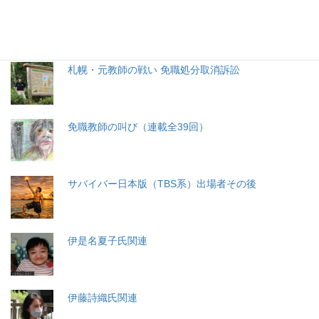
分娩費用の保険適用化問題
札幌・元教師の戦い 免職処分取消訴訟
免職教師の叫び（連載全39回）
サバイバー日本版（TBS系）出場者その後
伊是名夏子氏関連
伊藤詩織氏関連