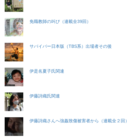
免職教師の叫び（連載全39回）
サバイバー日本版（TBS系）出場者その後
伊是名夏子氏関連
伊藤詩織氏関連
伊藤詩織さんへ強姦致傷被害者から（連載全２回）