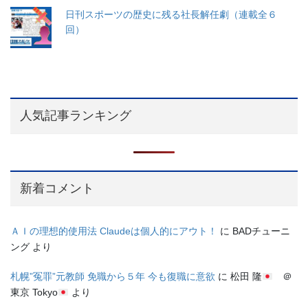
日刊スポーツの歴史に残る社長解任劇（連載全６
回）
人気記事ランキング
新着コメント
ＡＩの理想的使用法 Claudeは個人的にアウト！
に
BADチューニ
ング
より
札幌”冤罪”元教師 免職から５年 今も復職に意欲
に
松田 隆
＠
東京 Tokyo
より