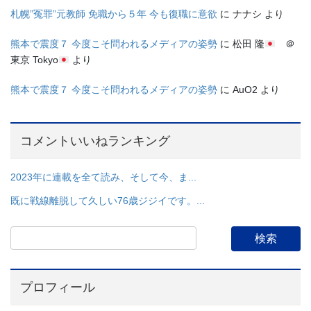
札幌”冤罪”元教師 免職から５年 今も復職に意欲
に
ナナシ
より
熊本で震度７ 今度こそ問われるメディアの姿勢
に
松田 隆
＠
東京 Tokyo
より
熊本で震度７ 今度こそ問われるメディアの姿勢
に
AuO2
より
コメントいいねランキング
2023年に連載を全て読み、そして今、ま...
既に戦線離脱して久しい76歳ジジイです。...
プロフィール