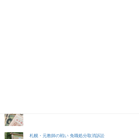
「あなたを隔離する」北京在住の
日本人女性いきなり自宅軟禁状態（１）
北京在住の日本人女性が３月８日、突然、北京市内の自宅での
隔離を命じられた。
2026年(令和8) 8月8日 (土)
特集記事
生命と法
分娩費用の保険適用化問題
札幌・元教師の戦い 免職処分取消訴訟