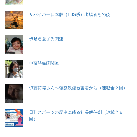
サバイバー日本版（TBS系）出場者その後
伊是名夏子氏関連
伊藤詩織氏関連
伊藤詩織さんへ強姦致傷被害者から（連載全２回）
日刊スポーツの歴史に残る社長解任劇（連載全６
回）