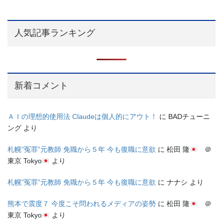
人気記事ランキング
新着コメント
ＡＩの理想的使用法 Claudeは個人的にアウト！
に
BADチューニ
ング
より
札幌”冤罪”元教師 免職から５年 今も復職に意欲
に
松田 隆
＠
東京 Tokyo
より
札幌”冤罪”元教師 免職から５年 今も復職に意欲
に
ナナシ
より
熊本で震度７ 今度こそ問われるメディアの姿勢
に
松田 隆
＠
東京 Tokyo
より