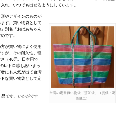
を入れ、いつでも出せるようにしています。
形やデザインのものが
います。買い物袋として
袋」別名「おばあちゃん
すめです。
方が買い物によく使用
ですが、その耐久性、軽
さ（40元、日本円で
そのレトロ感もあいまっ
若者にも人気が出て台湾
ードな買い物袋として定
台湾の定番買い物袋「茄芷袋」（提供・葛
一品です。いかがです
西健二）