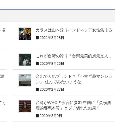
う場
カラスは山へ帰りインドネシア女性集まる
2021年2月28日
これが台湾の誇り「台灣最美的風景是人 」
2020年8月26日
け泥
台北で人気ブランド？「小室哲哉マンショ
ン」 住んでみたいような…
2020年2月27日
てく
台湾がWHOの会合に参加 中国に「蛮横無
理的邪悪本質」とブチ切れた効果？
2020年2月9日