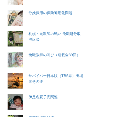
分娩費用の保険適用化問題
札幌・元教師の戦い 免職処分取
消訴訟
免職教師の叫び（連載全39回）
サバイバー日本版（TBS系）出場
者その後
伊是名夏子氏関連