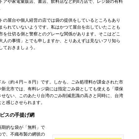
トアや家電量販店、書店、飲料店など約8万店で、レジ袋の有料
。
の屋台や個人経営の店では袋の提供をしているところもあり
まられていないようです。私はかつて屋台を出していたことも
市を仕切る側と警察とのグレーな関係があります。そこはどこ
大人の事情」とでも申しますか、とりあえずは見ないフリ知ら
しておきましょう。
ル（約４円～８円）です。しかも、ごみ処理料が課金された市
や新北市では、有料レジ袋には指定ごみ袋としても使える「環保
させない、このあたり台湾のごみ削減意識の高さと同時に、台湾
なと感じさせられます。
ービスの手提げ網
画期的な袋が「無料」で
ので、不織布製の網状の