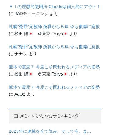
ＡＩの理想的使用法 Claudeは個人的にアウト！
に
BADチューニング
より
札幌”冤罪”元教師 免職から５年 今も復職に意欲
に
松田 隆
＠東京 Tokyo
より
札幌”冤罪”元教師 免職から５年 今も復職に意欲
に
ナナシ
より
熊本で震度７ 今度こそ問われるメディアの姿勢
に
松田 隆
＠東京 Tokyo
より
熊本で震度７ 今度こそ問われるメディアの姿勢
に
AuO2
より
コメントいいねランキング
2023年に連載を全て読み、そして今、ま...