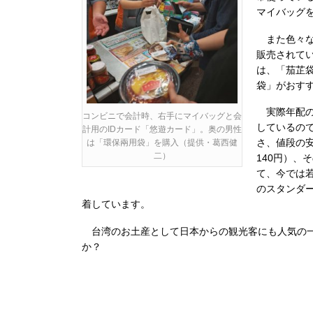
マイバッグ
また色々な
販売されて
は、「茄芷
袋」がおす
実際年配の
コンビニで会計時、右手にマイバッグと会
しているの
計用のIDカード「悠遊カード」。奥の男性
さ、値段の安
は「環保兩用袋」を購入（提供・葛西健
二）
140円）、
て、今では
のスタンダ
着しています。
台湾のお土産として日本からの観光客にも人気の
か？