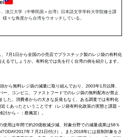
ei
科、淡江大学（中華民国＝台湾）日本語文学学科大学院修士課
渡り、様々な角度から台湾をウオッチしている。
、7月1日から全国の小売店でプラスチック製のレジ袋の有料化
与えるでしょうか。有料化では先を行く台湾の例を紹介します。
頭から無料レジ袋の減量に取り組んでおり、2003年1月以降、
パー、コンビニ、ファストフードでのレジ袋の無料配布が禁止
ました。消費者からの大きな反発もなく、ある調査では有料化
割近くあったということです（レジ袋有料化政策の実態と課題－
検討から－：蔡佩宜）。
使用は年間で約20億枚減少減、対象分野での減量成果は58％
NTODAY2017年７月21日付け）。また2018年には規制対象をさ