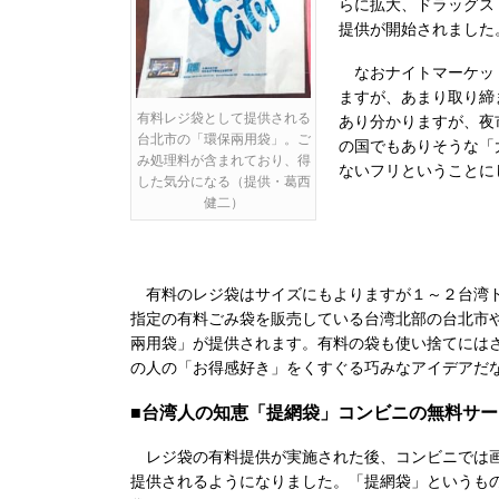
らに拡大、ドラッグス
提供が開始されました
なおナイトマーケット
ますが、あまり取り締
有料レジ袋として提供される
あり分かりますが、夜
台北市の「環保兩用袋」。ご
の国でもありそうな「
み処理料が含まれており、得
ないフリということに
した気分になる（提供・葛西
健二）
有料のレジ袋はサイズにもよりますが１～２台湾ド
指定の有料ごみ袋を販売している台湾北部の台北市
兩用袋」が提供されます。有料の袋も使い捨てには
の人の「お得感好き」をくすぐる巧みなアイデアだ
■台湾人の知恵「提網袋」コンビニの無料サ
レジ袋の有料提供が実施された後、コンビニでは
提供されるようになりました。「提網袋」というも