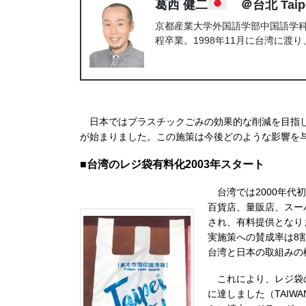
葛西 健二
＠台北 Taip
京都産業大学外国語学部中国語学
程卒業。1998年11月に台湾に
日本ではプラスチックごみの効果的な削減を目指し
が始まりました。この施策は今後どのような影響を
■台湾のレジ袋有料化2003年スタート
台湾では2000年代初
百貨店、量販店、スー
され、有料提供となり
実施策への賛成率は8
台湾と日本の取組みの
これにより、レジ袋の
に達しました（TAIWA