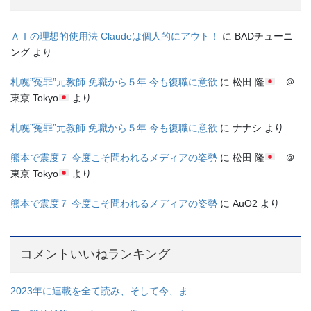
ＡＩの理想的使用法 Claudeは個人的にアウト！
に
BADチューニ
ング
より
札幌”冤罪”元教師 免職から５年 今も復職に意欲
に
松田 隆
＠
東京 Tokyo
より
札幌”冤罪”元教師 免職から５年 今も復職に意欲
に
ナナシ
より
熊本で震度７ 今度こそ問われるメディアの姿勢
に
松田 隆
＠
東京 Tokyo
より
熊本で震度７ 今度こそ問われるメディアの姿勢
に
AuO2
より
コメントいいねランキング
2023年に連載を全て読み、そして今、ま...