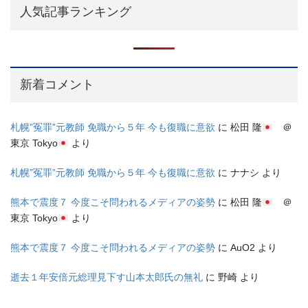
人気記事ランキング
新着コメント
札幌”冤罪”元教師 免職から５年 今も復職に意欲
に
松田 隆
＠
東京 Tokyo
より
札幌”冤罪”元教師 免職から５年 今も復職に意欲
に
ナナシ
より
熊本で震度７ 今度こそ問われるメディアの姿勢
に
松田 隆
＠
東京 Tokyo
より
熊本で震度７ 今度こそ問われるメディアの姿勢
に
AuO2
より
逝去１年安倍元総理見下す山本太郎氏の無礼
に
野崎
より