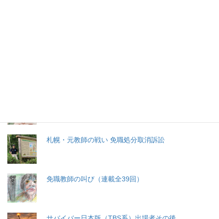
特集記事
生命と法
分娩費用の保険適用化問題
札幌・元教師の戦い 免職処分取消訴訟
免職教師の叫び（連載全39回）
サバイバー日本版（TBS系）出場者その後