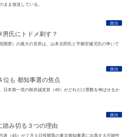
そのまま放送している。
政治
幸男氏にトドメ刺す？
投開票）の最大の見所は、山本太郎氏と宇都宮健児氏の争いで
政治
４位も 都知事選の焦点
日本第一党の桜井誠党首（48）がどれだけ票数を伸ばせるか
政治
に踏み切る３つの理由
表（45）が７月５日投開票の東京都知事選に出馬する可能性