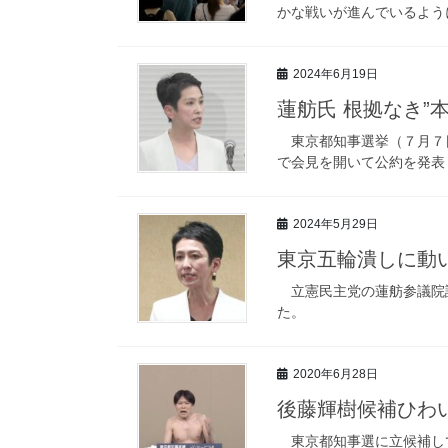
かな戦いが進んでいるよう
2024年6月19日
蓮舫氏 根拠なき”
東京都知事選挙（７月７日
で会見を開いて公約を発表
2024年5月29日
東京五輪潰しに動
立憲民主党の蓮舫参議院議
た。
2020年6月28日
後藤輝樹候補ひわい
東京都知事選に立候補して