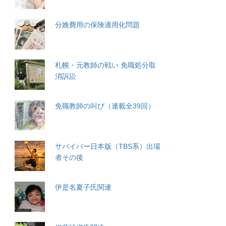
分娩費用の保険適用化問題
札幌・元教師の戦い 免職処分取
消訴訟
免職教師の叫び（連載全39回）
サバイバー日本版（TBS系）出場
者その後
伊是名夏子氏関連