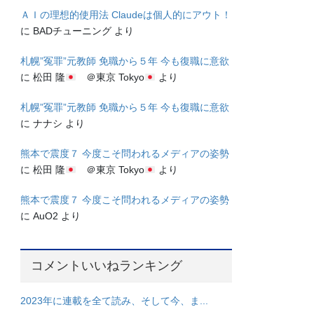
ＡＩの理想的使用法 Claudeは個人的にアウト！
に
BADチューニング
より
札幌”冤罪”元教師 免職から５年 今も復職に意欲
に
松田 隆
＠東京 Tokyo
より
札幌”冤罪”元教師 免職から５年 今も復職に意欲
に
ナナシ
より
熊本で震度７ 今度こそ問われるメディアの姿勢
に
松田 隆
＠東京 Tokyo
より
熊本で震度７ 今度こそ問われるメディアの姿勢
に
AuO2
より
コメントいいねランキング
2023年に連載を全て読み、そして今、ま...