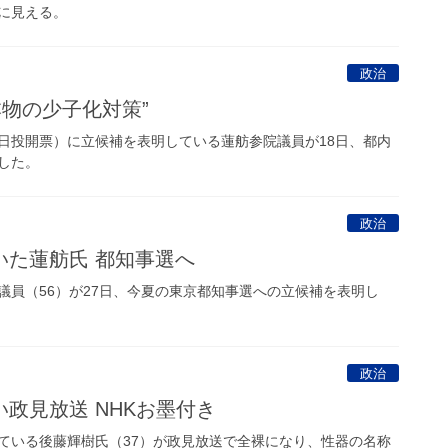
に見える。
政治
本物の少子化対策”
投開票）に立候補を表明している蓮舫参院議員が18日、都内
した。
政治
いた蓮舫氏 都知事選へ
員（56）が27日、今夏の東京都知事選への立候補を表明し
政治
政見放送 NHKお墨付き
いる後藤輝樹氏（37）が政見放送で全裸になり、性器の名称