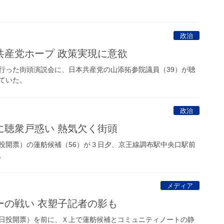
政治
共産党ホープ 政策実現に意欲
った街頭演説会に、日本共産党の山添拓参院議員（39）が聴
ていた。
政治
に聴衆戸惑い 熱気欠く街頭
開票）の蓮舫候補（56）が３日夕、京王線調布駅中央口駅前
。
メディア
ーの戦い 衣塑子記者の影も
日投開票）を前に、Ｘ上で蓮舫候補とコミュニティノートの静