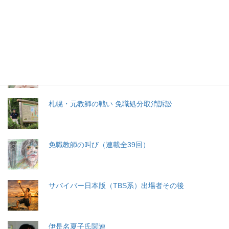
生命と法
分娩費用の保険適用化問題
札幌・元教師の戦い 免職処分取消訴訟
免職教師の叫び（連載全39回）
サバイバー日本版（TBS系）出場者その後
伊是名夏子氏関連