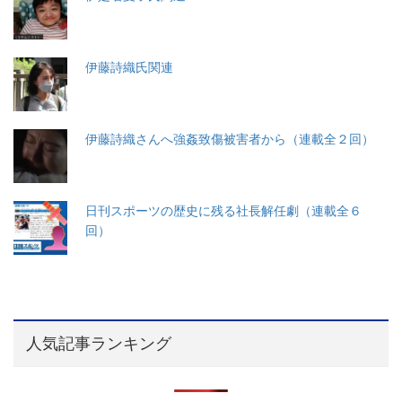
伊藤詩織氏関連
伊藤詩織さんへ強姦致傷被害者から（連載全２回）
日刊スポーツの歴史に残る社長解任劇（連載全６
回）
人気記事ランキング