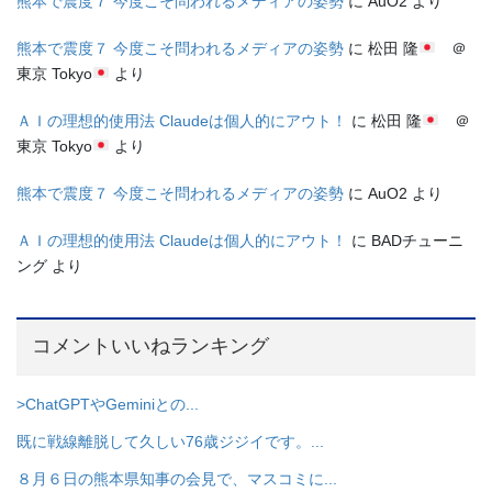
熊本で震度７ 今度こそ問われるメディアの姿勢
に
AuO2
より
熊本で震度７ 今度こそ問われるメディアの姿勢
に
松田 隆
＠
東京 Tokyo
より
ＡＩの理想的使用法 Claudeは個人的にアウト！
に
松田 隆
＠
東京 Tokyo
より
熊本で震度７ 今度こそ問われるメディアの姿勢
に
AuO2
より
ＡＩの理想的使用法 Claudeは個人的にアウト！
に
BADチューニ
ング
より
コメントいいねランキング
>ChatGPTやGeminiとの...
既に戦線離脱して久しい76歳ジジイです。...
８月６日の熊本県知事の会見で、マスコミに...