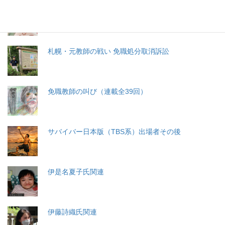
分娩費用の保険適用化問題
札幌・元教師の戦い 免職処分取消訴訟
免職教師の叫び（連載全39回）
サバイバー日本版（TBS系）出場者その後
伊是名夏子氏関連
伊藤詩織氏関連