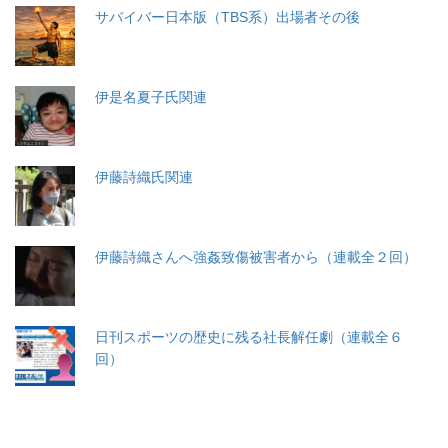
サバイバー日本版（TBS系）出場者その後
伊是名夏子氏関連
伊藤詩織氏関連
伊藤詩織さんへ強姦致傷被害者から（連載全２回）
日刊スポーツの歴史に残る社長解任劇（連載全６
回）