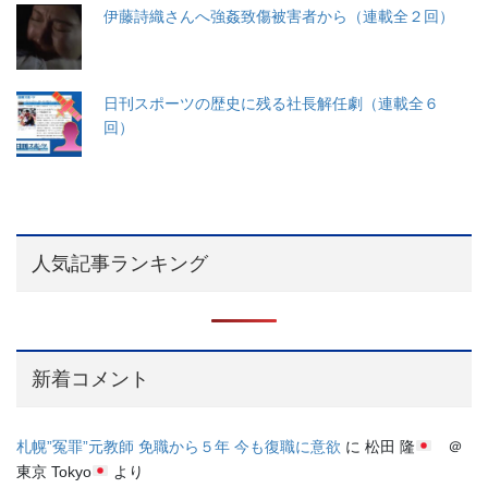
伊藤詩織さんへ強姦致傷被害者から（連載全２回）
日刊スポーツの歴史に残る社長解任劇（連載全６
回）
人気記事ランキング
新着コメント
札幌”冤罪”元教師 免職から５年 今も復職に意欲
に
松田 隆
＠
東京 Tokyo
より