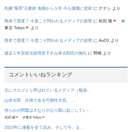
札幌”冤罪”元教師 免職から５年 今も復職に意欲
に
ナナシ
より
熊本で震度７ 今度こそ問われるメディアの姿勢
に
松田 隆
＠
東京 Tokyo
より
熊本で震度７ 今度こそ問われるメディアの姿勢
に
AuO2
より
逝去１年安倍元総理見下す山本太郎氏の無礼
に
野崎
より
コメントいいねランキング
主にマスゴミと呼ばれているメディア（報道...
山本太郎 詐病である可能性大也。 ...
何らかの問題は大なり小なり既に起こしてい...
松田 隆
＠東京 Tokyo
2023年に連載を全て読み、そして今、ま...