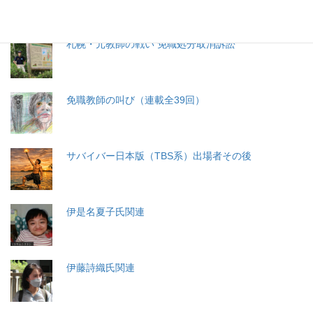
札幌・元教師の戦い 免職処分取消訴訟
免職教師の叫び（連載全39回）
サバイバー日本版（TBS系）出場者その後
伊是名夏子氏関連
伊藤詩織氏関連