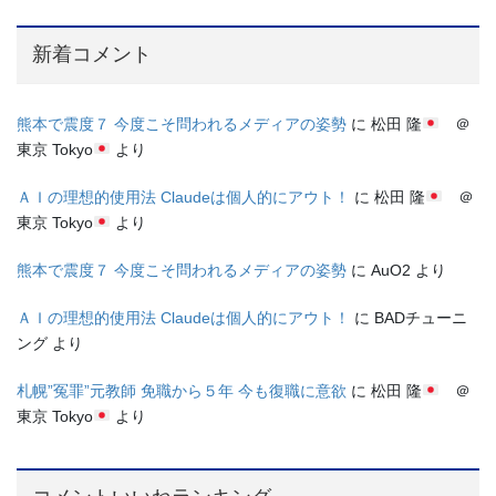
新着コメント
熊本で震度７ 今度こそ問われるメディアの姿勢
に
松田 隆
＠
東京 Tokyo
より
ＡＩの理想的使用法 Claudeは個人的にアウト！
に
松田 隆
＠
東京 Tokyo
より
熊本で震度７ 今度こそ問われるメディアの姿勢
に
AuO2
より
ＡＩの理想的使用法 Claudeは個人的にアウト！
に
BADチューニ
ング
より
札幌”冤罪”元教師 免職から５年 今も復職に意欲
に
松田 隆
＠
東京 Tokyo
より