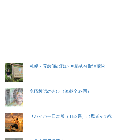
生命と法
分娩費用の保険適用化問題
札幌・元教師の戦い 免職処分取消訴訟
免職教師の叫び（連載全39回）
サバイバー日本版（TBS系）出場者その後