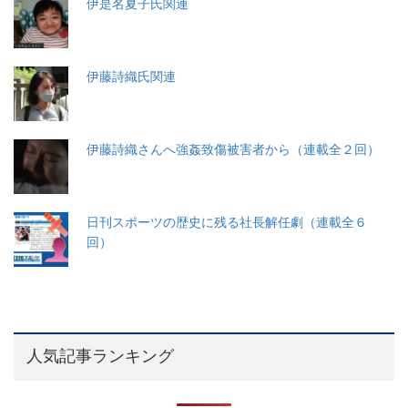
伊是名夏子氏関連
伊藤詩織氏関連
伊藤詩織さんへ強姦致傷被害者から（連載全２回）
日刊スポーツの歴史に残る社長解任劇（連載全６
回）
人気記事ランキング