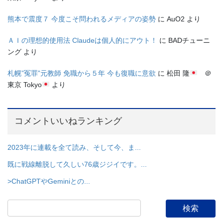
熊本で震度７ 今度こそ問われるメディアの姿勢
に
AuO2
より
ＡＩの理想的使用法 Claudeは個人的にアウト！
に
BADチューニ
ング
より
札幌”冤罪”元教師 免職から５年 今も復職に意欲
に
松田 隆
＠
東京 Tokyo
より
コメントいいねランキング
2023年に連載を全て読み、そして今、ま...
既に戦線離脱して久しい76歳ジジイです。...
>ChatGPTやGeminiとの...