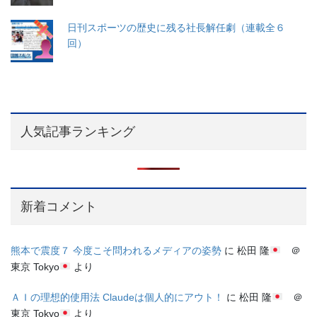
日刊スポーツの歴史に残る社長解任劇（連載全６
回）
人気記事ランキング
新着コメント
熊本で震度７ 今度こそ問われるメディアの姿勢
に
松田 隆
＠
東京 Tokyo
より
ＡＩの理想的使用法 Claudeは個人的にアウト！
に
松田 隆
＠
東京 Tokyo
より