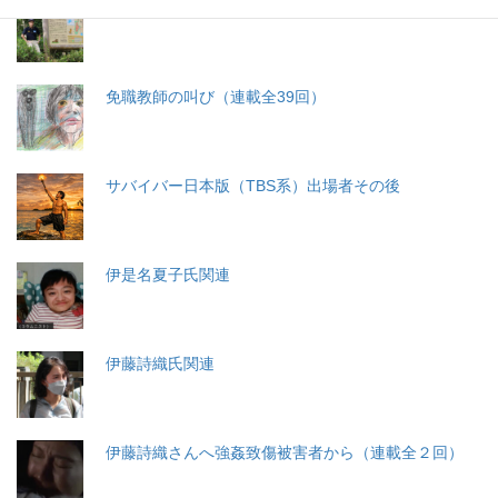
札幌・元教師の戦い 免職処分取消訴訟
免職教師の叫び（連載全39回）
サバイバー日本版（TBS系）出場者その後
伊是名夏子氏関連
伊藤詩織氏関連
伊藤詩織さんへ強姦致傷被害者から（連載全２回）