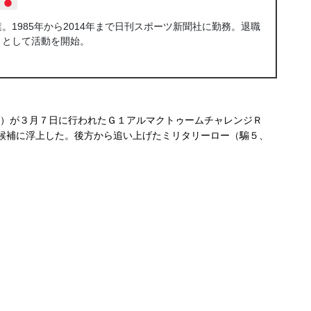
1985年から2014年まで日刊スポーツ新聞社に勤務。退職
トとして活動を開始。
）が３月７日に行われたＧ１アルマクトゥームチャレンジＲ
力候補に浮上した。後方から追い上げたミリタリーロー（騸５、