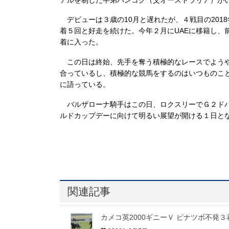
デビューは３歳の10月と遅れたが、４戦目の201
着５回と好走を続けた。今年２月にUAEに移籍し、
着に入った。
この日は終始、先手を奪う積極的なレースでようや
合っているし、積極的な競馬をするのはいつものこと。騎
に語っている。
バルザローナ騎手はこの日、ロクスリーでＧ２ドバ
ルドカップデーに向けて明るい展望が開ける１日と
関連記事
カメコ英2000ギニーＶ ピナツボ不発３