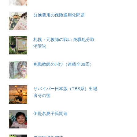
分娩費用の保険適用化問題
札幌・元教師の戦い 免職処分取
消訴訟
免職教師の叫び（連載全39回）
サバイバー日本版（TBS系）出場
者その後
伊是名夏子氏関連