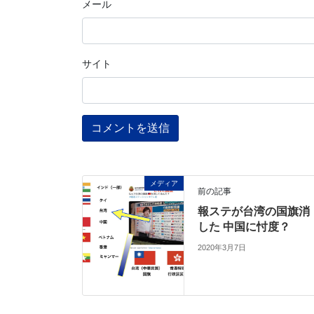
メール
サイト
メディア
前の記事
報ステが台湾の国旗消
した 中国に忖度？
2020年3月7日