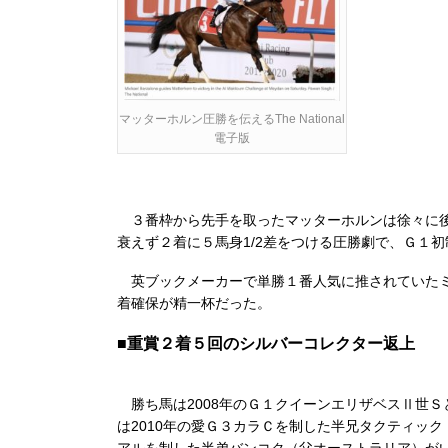
マッターホルン圧勝を伝えるThe National
電子版
３番枠から先手を取ったマッターホルンは徐々に後
衰えず２着に５馬身1/2差をつける圧勝劇で、Ｇ１
英ブックメーカーで単勝１番人気に推されていたミ
着確保が精一杯だった。
■重賞２着５回のシルバーコレクター返上
勝ち馬は2008年のＧ１クイーンエリザベスⅡ世
は2010年の愛Ｇ３カラＣを制した半兄タクティック
アルを制した半弟バンコク（父オーストラリア）が