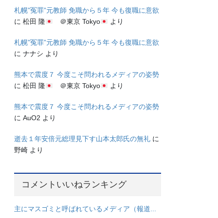
札幌”冤罪”元教師 免職から５年 今も復職に意欲
に
松田 隆
＠東京 Tokyo
より
札幌”冤罪”元教師 免職から５年 今も復職に意欲
に
ナナシ
より
熊本で震度７ 今度こそ問われるメディアの姿勢
に
松田 隆
＠東京 Tokyo
より
熊本で震度７ 今度こそ問われるメディアの姿勢
に
AuO2
より
逝去１年安倍元総理見下す山本太郎氏の無礼
に
野崎
より
コメントいいねランキング
主にマスゴミと呼ばれているメディア（報道...