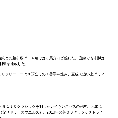
続との差を広げ、４角では３馬身ほど離した。直線でも末脚は
初制覇を達成した。
リタリーローは８頭立ての７番手を進み、直線で追い上げて２
ＳとＧ１ＢＣクラシックを制したレイヴンズパスの産駒。兄弟に
（父サドラーズウエルズ）、2019年の英Ｇ３クラシックトライ
いる。