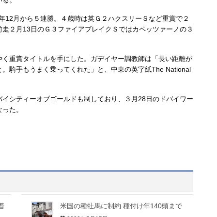
8年12月から５連勝。４歳時は英Ｇ２ハクスリーＳなど重賞で２
前走２月13日のＧ３ファイアブレイクＳではカペッツァーノの３
く重賞タイトルを手にした。ガデイヤー調教師は「長い距離が
手もうまく乗ってくれた」と、中東の英字紙The National
イシティーオブゴールドも制しており、３月28日のドバイワー
なった。
着
米国の種牡馬に制約 種付け年140頭まで