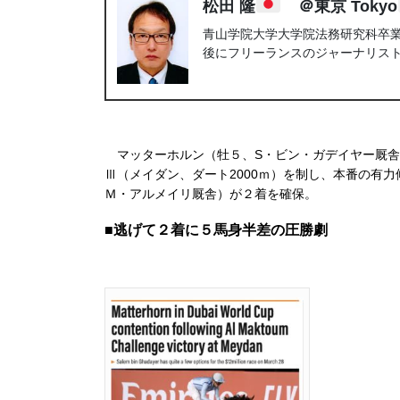
松田 隆
＠東京 Tokyo
青山学院大学大学院法務研究科卒業。
後にフリーランスのジャーナリス
マッターホルン（牡５、S・ビン・ガデイヤー厩舎
Ⅲ（メイダン、ダート2000ｍ）を制し、本番の有
Ｍ・アルメイリ厩舎）が２着を確保。
■逃げて２着に５馬身半差の圧勝劇