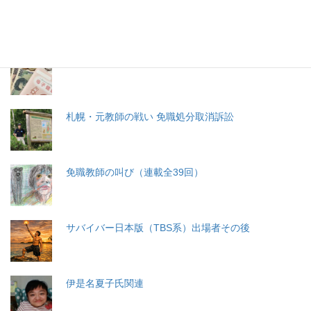
生命と法
分娩費用の保険適用化問題
札幌・元教師の戦い 免職処分取消訴訟
免職教師の叫び（連載全39回）
サバイバー日本版（TBS系）出場者その後
伊是名夏子氏関連