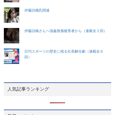
伊藤詩織氏関連
伊藤詩織さんへ強姦致傷被害者から（連載全２回）
日刊スポーツの歴史に残る社長解任劇（連載全６
回）
人気記事ランキング