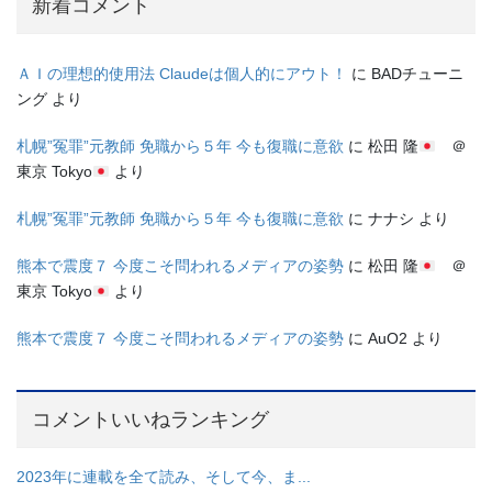
新着コメント
ＡＩの理想的使用法 Claudeは個人的にアウト！
に
BADチューニ
ング
より
札幌”冤罪”元教師 免職から５年 今も復職に意欲
に
松田 隆
＠
東京 Tokyo
より
札幌”冤罪”元教師 免職から５年 今も復職に意欲
に
ナナシ
より
熊本で震度７ 今度こそ問われるメディアの姿勢
に
松田 隆
＠
東京 Tokyo
より
熊本で震度７ 今度こそ問われるメディアの姿勢
に
AuO2
より
コメントいいねランキング
2023年に連載を全て読み、そして今、ま...