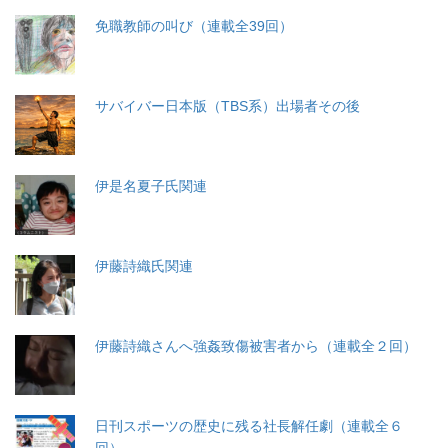
免職教師の叫び（連載全39回）
サバイバー日本版（TBS系）出場者その後
伊是名夏子氏関連
伊藤詩織氏関連
伊藤詩織さんへ強姦致傷被害者から（連載全２回）
日刊スポーツの歴史に残る社長解任劇（連載全６