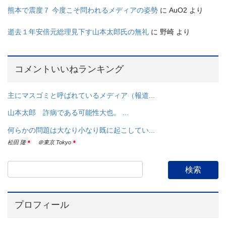
熊本で震度７ 今度こそ問われるメディアの姿勢
に
AuO2
より
逝去１年安倍元総理見下す山本太郎氏の無礼
に
野崎
より
コメントいいねランキング
主にマスゴミと呼ばれているメディア（報道...
山本太郎 詐病である可能性大也。 ...
何らかの問題は大なり小なり既に起こしてい...
松田 隆
＠東京 Tokyo
プロフィール