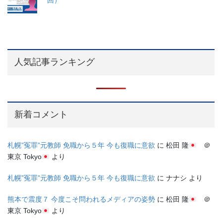
回）
人気記事ランキング
新着コメント
札幌”冤罪”元教師 免職から５年 今も復職に意欲
に
松田 隆
＠
東京 Tokyo
より
札幌”冤罪”元教師 免職から５年 今も復職に意欲
に
ナナシ
より
熊本で震度７ 今度こそ問われるメディアの姿勢
に
松田 隆
＠
東京 Tokyo
より