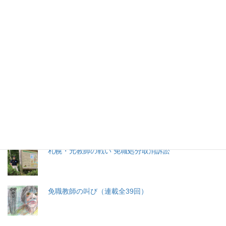
2026年(令和8) 8月9日 (日)
特集記事
生命と法
分娩費用の保険適用化問題
札幌・元教師の戦い 免職処分取消訴訟
免職教師の叫び（連載全39回）