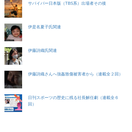
サバイバー日本版（TBS系）出場者その後
伊是名夏子氏関連
伊藤詩織氏関連
伊藤詩織さんへ強姦致傷被害者から（連載全２回）
日刊スポーツの歴史に残る社長解任劇（連載全６
回）