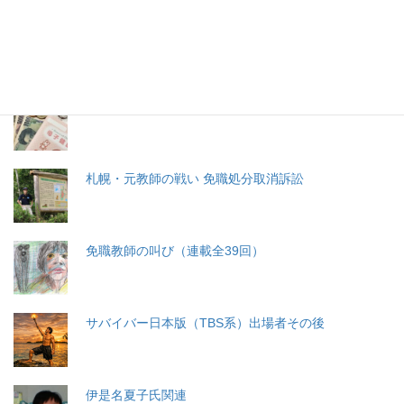
生命と法
分娩費用の保険適用化問題
札幌・元教師の戦い 免職処分取消訴訟
免職教師の叫び（連載全39回）
サバイバー日本版（TBS系）出場者その後
伊是名夏子氏関連