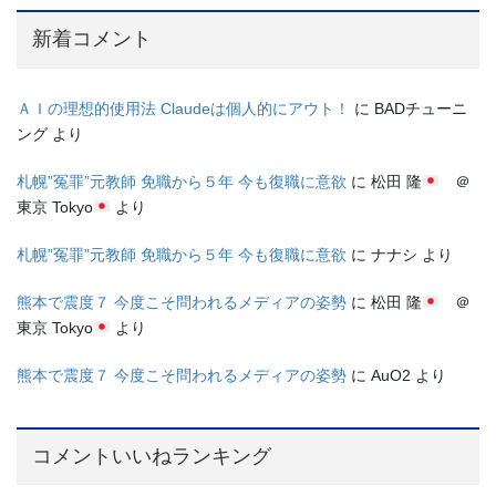
新着コメント
ＡＩの理想的使用法 Claudeは個人的にアウト！
に
BADチューニ
ング
より
札幌”冤罪”元教師 免職から５年 今も復職に意欲
に
松田 隆
＠
東京 Tokyo
より
札幌”冤罪”元教師 免職から５年 今も復職に意欲
に
ナナシ
より
熊本で震度７ 今度こそ問われるメディアの姿勢
に
松田 隆
＠
東京 Tokyo
より
熊本で震度７ 今度こそ問われるメディアの姿勢
に
AuO2
より
コメントいいねランキング