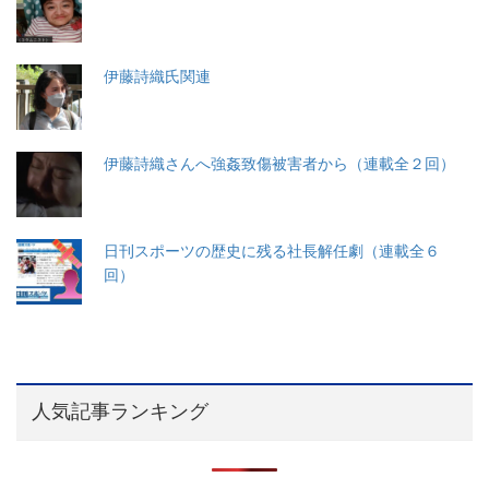
伊藤詩織氏関連
伊藤詩織さんへ強姦致傷被害者から（連載全２回）
日刊スポーツの歴史に残る社長解任劇（連載全６
回）
人気記事ランキング