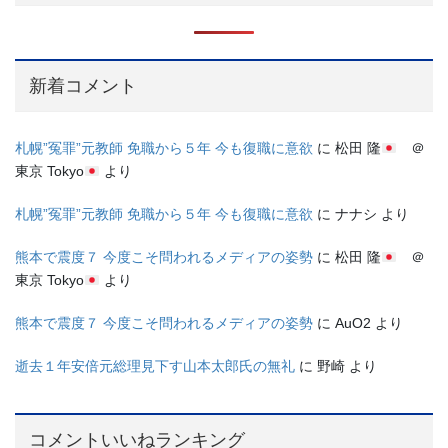
新着コメント
札幌”冤罪”元教師 免職から５年 今も復職に意欲
に
松田 隆
＠
東京 Tokyo
より
札幌”冤罪”元教師 免職から５年 今も復職に意欲
に
ナナシ
より
熊本で震度７ 今度こそ問われるメディアの姿勢
に
松田 隆
＠
東京 Tokyo
より
熊本で震度７ 今度こそ問われるメディアの姿勢
に
AuO2
より
逝去１年安倍元総理見下す山本太郎氏の無礼
に
野崎
より
コメントいいねランキング