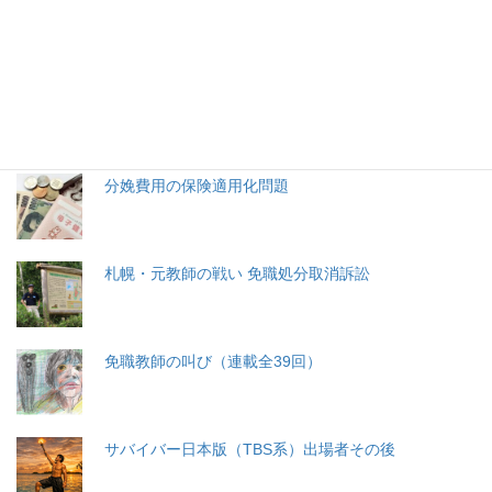
特集記事
生命と法
分娩費用の保険適用化問題
札幌・元教師の戦い 免職処分取消訴訟
免職教師の叫び（連載全39回）
サバイバー日本版（TBS系）出場者その後