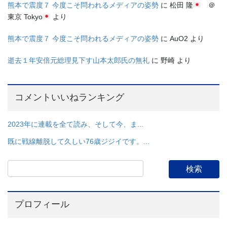
熊本で震度７ 今度こそ問われるメディアの姿勢
に
松田 隆
＠
東京 Tokyo
より
熊本で震度７ 今度こそ問われるメディアの姿勢
に
AuO2
より
逝去１年安倍元総理見下す山本太郎氏の無礼
に
野崎
より
コメントいいねランキング
2023年に連載を全て読み、そして今、ま...
既に戦線離脱して久しい76歳ジジイです。...
プロフィール