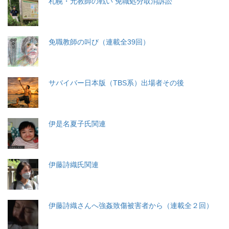
札幌・元教師の戦い 免職処分取消訴訟
免職教師の叫び（連載全39回）
サバイバー日本版（TBS系）出場者その後
伊是名夏子氏関連
伊藤詩織氏関連
伊藤詩織さんへ強姦致傷被害者から（連載全２回）