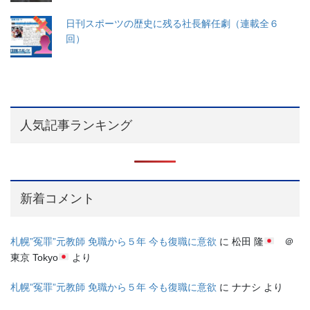
日刊スポーツの歴史に残る社長解任劇（連載全６
回）
人気記事ランキング
新着コメント
札幌”冤罪”元教師 免職から５年 今も復職に意欲
に
松田 隆
＠
東京 Tokyo
より
札幌”冤罪”元教師 免職から５年 今も復職に意欲
に
ナナシ
より