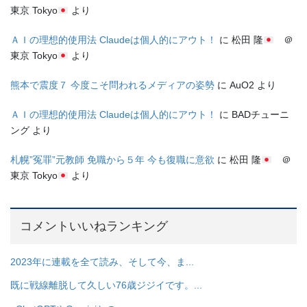
東京 Tokyo
より
ＡＩの理想的使用法 Claudeは個人的にアウト！
に
松田 隆
＠
東京 Tokyo
より
熊本で震度７ 今度こそ問われるメディアの姿勢
に
AuO2
より
ＡＩの理想的使用法 Claudeは個人的にアウト！
に
BADチューニ
ング
より
札幌”冤罪”元教師 免職から５年 今も復職に意欲
に
松田 隆
＠
東京 Tokyo
より
コメントいいねランキング
2023年に連載を全て読み、そして今、ま...
既に戦線離脱して久しい76歳ジジイです。...