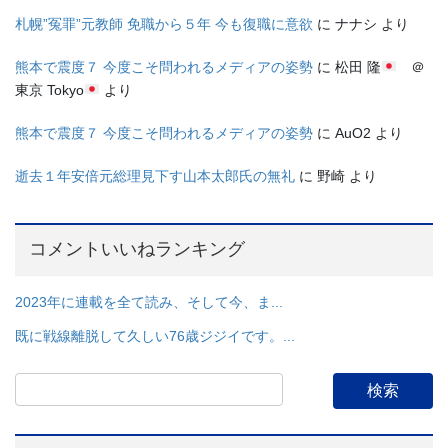
札幌”冤罪”元教師 免職から５年 今も復職に意欲
に
ナナシ
より
熊本で震度７ 今度こそ問われるメディアの姿勢
に
松田 隆
＠
東京 Tokyo
より
熊本で震度７ 今度こそ問われるメディアの姿勢
に
AuO2
より
逝去１年安倍元総理見下す山本太郎氏の無礼
に
野崎
より
コメントいいねランキング
2023年に連載を全て読み、そして今、ま...
既に戦線離脱して久しい76歳ジジイです。...