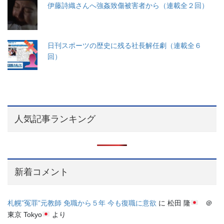
伊藤詩織さんへ強姦致傷被害者から（連載全２回）
日刊スポーツの歴史に残る社長解任劇（連載全６
回）
人気記事ランキング
新着コメント
札幌”冤罪”元教師 免職から５年 今も復職に意欲
に
松田 隆
＠
東京 Tokyo
より