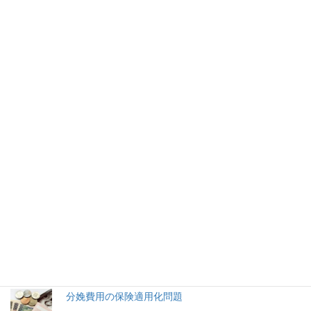
社会
次の記事
熊本大が過去問郵送制度導入 申
し出奏功か
2022年5月7日
2026年(令和8) 8月8日 (土)
特集記事
生命と法
分娩費用の保険適用化問題