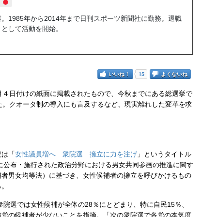
1985年から2014年まで日刊スポーツ新聞社に勤務。退職
トとして活動を開始。
いいね！
15
よくないね
４日付けの紙面に掲載されたもので、今秋までにある総選挙で
た。クオータ制の導入にも言及するなど、現実離れした変革を求
は「
女性議員増へ 衆院選 擁立に力を注げ
」というタイトル
年に公布・施行された政治分野における男女共同参画の推進に関す
補者男女均等法）に基づき、女性候補者の擁立を呼びかけるもの
る。
参院選では女性候補が全体の28％にとどまり、特に自民15％、
与党の候補者が少ないことを指摘。「次の衆院選で各党の本気度