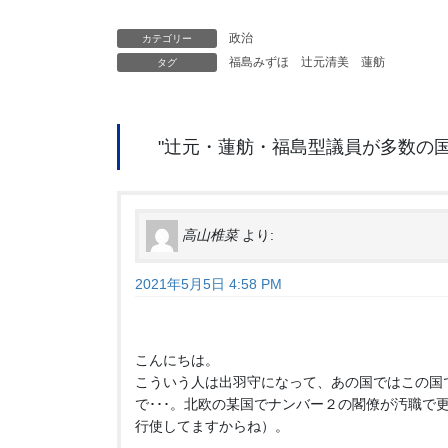
政治
カテゴリー
福島みずほ
辻元清美
蓮舫
タグ
"
辻元・蓮舫・福島型議員が多数の
高山椎菜
より:
2021年5月5日 4:58 PM
こんにちは。
こういう人は出羽守になって、あの国ではこの国
で･･･。北欧の某国でナンバー２の閣僚が汚職で
行使してますからね）。