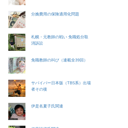
分娩費用の保険適用化問題
札幌・元教師の戦い 免職処分取
消訴訟
免職教師の叫び（連載全39回）
サバイバー日本版（TBS系）出場
者その後
伊是名夏子氏関連