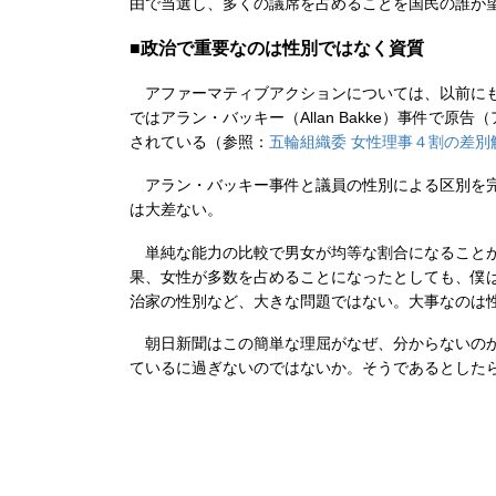
由で当選し、多くの議席を占めることを国民の誰が
■政治で重要なのは性別ではなく資質
アファーマティブアクションについては、以前にも
ではアラン・バッキー（Allan Bakke）事件で
されている（参照：
五輪組織委 女性理事４割の差別
アラン・バッキー事件と議員の性別による区別を完
は大差ない。
単純な能力の比較で男女が均等な割合になることが
果、女性が多数を占めることになったとしても、僕
治家の性別など、大きな問題ではない。大事なのは
朝日新聞はこの簡単な理屈がなぜ、分からないのか
ているに過ぎないのではないか。そうであるとした