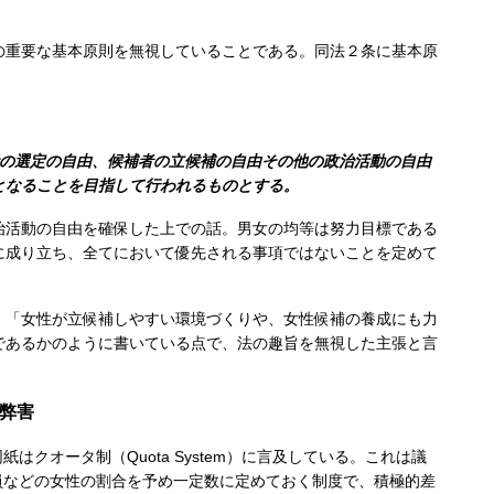
重要な基本原則を無視していることである。同法２条に基本原
者の選定の自由、候補者の立候補の自由その他の政治活動の自由
となることを目指して行われるものとする。
活動の自由を確保した上での話。男女の均等は努力目標である
に成り立ち、全てにおいて優先される事項ではないことを定めて
「女性が立候補しやすい環境づくりや、女性候補の養成にも力
であるかのように書いている点で、法の趣旨を無視した主張と言
弊害
はクオータ制（Quota System）に言及している。これは議
員などの女性の割合を予め一定数に定めておく制度で、積極的差