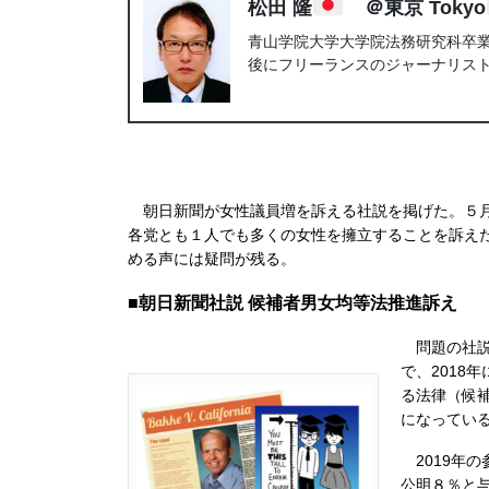
松田 隆
＠東京 Tokyo
青山学院大学大学院法務研究科卒業。
後にフリーランスのジャーナリス
朝日新聞が女性議員増を訴える社説を掲げた。５月
各党とも１人でも多くの女性を擁立することを訴え
める声には疑問が残る。
■朝日新聞社説 候補者男女均等法推進訴え
問題の社説
で、2018
る法律（候
になってい
2019年の
公明８％と