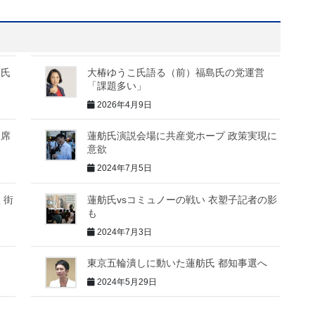
島氏
大椿ゆうこ氏語る（前）福島氏の党運営
「課題多い」
2026年4月9日
退席
蓮舫氏演説会場に共産党ホープ 政策実現に
意欲
2024年7月5日
く街
蓮舫氏vsコミュノーの戦い 衣塑子記者の影
も
2024年7月3日
東京五輪潰しに動いた蓮舫氏 都知事選へ
2024年5月29日