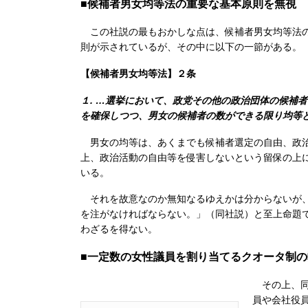
■候補者男女均等法の重要な基本原則を無視
この社説の最もおかしな点は、候補者男女均等法の
則が示されているが、その中に以下の一節がある。
【候補者男女均等法】２条
１. …選挙において、政党その他の政治団体の候補
を確保しつつ、男女の候補者の数ができる限り均等
男女の均等は、あくまでも候補者選定の自由、政治
上、政治活動の自由等を侵害しないという留保の上
いる。
それを故意なのか無知なるゆえかは分からないが、
を注がなければならない。」（同社説）と至上命題
わざるを得ない。
■一定数の女性議員を割り当てるクオータ制の
その上、同紙
員や会社役