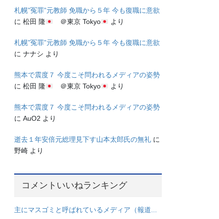
札幌”冤罪”元教師 免職から５年 今も復職に意欲
に
松田 隆
＠東京 Tokyo
より
札幌”冤罪”元教師 免職から５年 今も復職に意欲
に
ナナシ
より
熊本で震度７ 今度こそ問われるメディアの姿勢
に
松田 隆
＠東京 Tokyo
より
熊本で震度７ 今度こそ問われるメディアの姿勢
に
AuO2
より
逝去１年安倍元総理見下す山本太郎氏の無礼
に
野崎
より
コメントいいねランキング
主にマスゴミと呼ばれているメディア（報道...