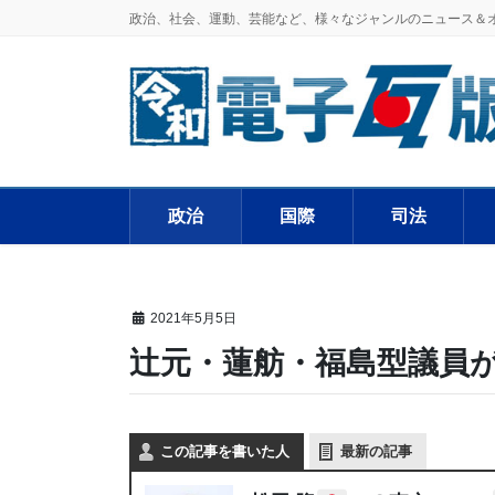
政治、社会、運動、芸能など、様々なジャンルのニュース＆
政治
国際
司法
2021年5月5日
辻元・蓮舫・福島型議員
この記事を書いた人
最新の記事