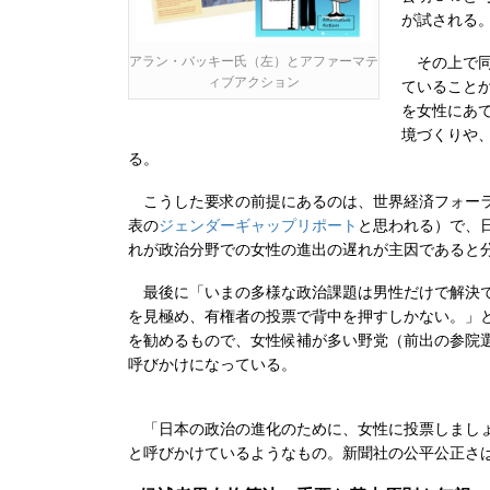
が試される
アラン・バッキー氏（左）とアファーマテ
その上で同
ィブアクション
ていること
を女性にあ
境づくりや
る。
こうした要求の前提にあるのは、世界経済フォーラム
表の
ジェンダーギャップリポート
と思われる）で、日
れが政治分野での女性の進出の遅れが主因であると
最後に「いまの多様な政治課題は男性だけで解決で
を見極め、有権者の投票で背中を押すしかない。」
を勧めるもので、女性候補が多い野党（前出の参院選
呼びかけになっている。
「日本の政治の進化のために、女性に投票しましょ
と呼びかけているようなもの。新聞社の公平公正さ