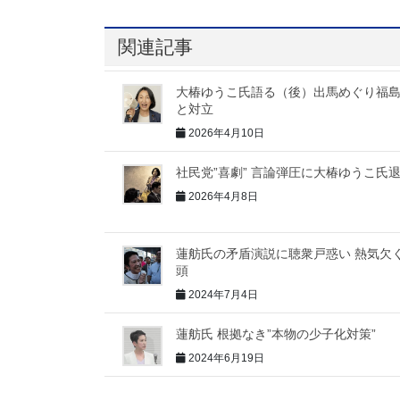
関連記事
大椿ゆうこ氏語る（後）出馬めぐり福
と対立
2026年4月10日
社民党”喜劇” 言論弾圧に大椿ゆうこ氏
2026年4月8日
蓮舫氏の矛盾演説に聴衆戸惑い 熱気欠
頭
2024年7月4日
蓮舫氏 根拠なき”本物の少子化対策”
2024年6月19日