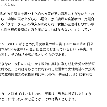
。」とした。
法が女性議員を増やすための方策が努力義務にすぎないとされ
から、均等の実が上がらない場合には「議席や候補者の一定割合
てる『クオータ制』の導入が求められ、女性が立候補しやすい環
、女性候補の養成にも力を注がなければならない。」としてい
（WEF）がまとめた男女格差の報告書（2021年３月31日公
本が156か国中120位と低位にとどまっているという事実。そ
分析し、その解消を求めるというものである。
きない。女性の力を生かす政治に真剣に取り組む政党や政治家
と締めた。これは今秋までに行われる総選挙で女性候補への投票
で立憲民主党の女性候補比率は45％、共産は55％）に有利な
う」と訴えてはいるものの、実際は「野党に投票しましょう」
はどこに行ったのかと思うが、それは措くとしよう。