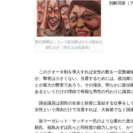
別解消策（アフ
朝日新聞はこういう政治家ばかりの国会を
望むのか（
ザビエル
氏提供）
このクオータ制を導入すれば女性の数を一定数確保
が、弊害は小さくない。当選するためには、政治家
とが最大の弊害であろう。その場合、明らかに政治
あるというだけの理由で有能な男性の代わりに議員
国会議員は国民の生命と財産に直結する仕事をして
女性という理由だけで当選すれば、大袈裟でなく国
故マーガレット・サッチャー氏のような優れた政治
舫氏、福島みずほ氏らと同程度の能力しかなく、か