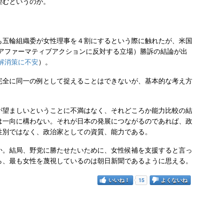
望むというのか。
五輪組織委が女性理事を４割にするという際に触れたが、米国
原告（アファーマティブアクションに反対する立場）勝訴の結論が出
解消策に不安
）。
全に同一の例として捉えることはできないが、基本的な考え方
望ましいということに不満はなく、それどころか能力比較の結
は一向に構わない。それが日本の発展につながるのであれば、政
性別ではなく、政治家としての資質、能力である。
。結局、野党に勝たせたいために、女性候補を支援すると言っ
ら、最も女性を蔑視しているのは朝日新聞であるように思える。
いいね！
15
よくないね