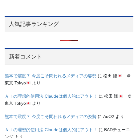
人気記事ランキング
新着コメント
熊本で震度７ 今度こそ問われるメディアの姿勢
に
松田 隆
＠
東京 Tokyo
より
ＡＩの理想的使用法 Claudeは個人的にアウト！
に
松田 隆
＠
東京 Tokyo
より
熊本で震度７ 今度こそ問われるメディアの姿勢
に
AuO2
より
ＡＩの理想的使用法 Claudeは個人的にアウト！
に
BADチューニ
ング
より