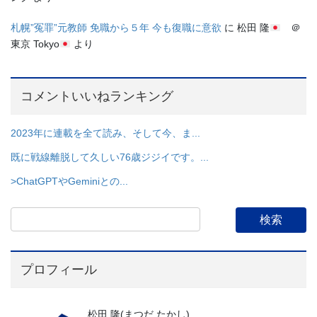
札幌”冤罪”元教師 免職から５年 今も復職に意欲
に
松田 隆
＠
東京 Tokyo
より
コメントいいねランキング
2023年に連載を全て読み、そして今、ま...
既に戦線離脱して久しい76歳ジジイです。...
>ChatGPTやGeminiとの...
プロフィール
松田 隆(まつだ たかし)