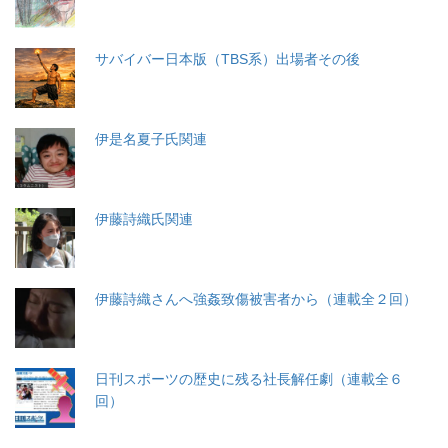
サバイバー日本版（TBS系）出場者その後
伊是名夏子氏関連
伊藤詩織氏関連
伊藤詩織さんへ強姦致傷被害者から（連載全２回）
日刊スポーツの歴史に残る社長解任劇（連載全６
回）