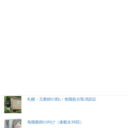
2026年(令和8) 8月9日 (日)
特集記事
生命と法
分娩費用の保険適用化問題
札幌・元教師の戦い 免職処分取消訴訟
免職教師の叫び（連載全39回）