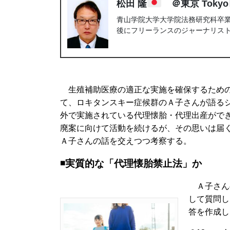
松田 隆
＠東京 Tokyo
青山学院大学大学院法務研究科卒業。
後にフリーランスのジャーナリス
生殖補助医療の適正な実施を確保するための
て、ロキタンスキー症候群のＡ子さんが語る
外で実施されている代理懐胎・代理出産がで
廃案に向けて活動を続けるが、その思いは届
Ａ子さんの話を交えつつ考察する。
◾️実質的な「代理懐胎禁止法」か
Ａ子さん
して質問し
答を作成し