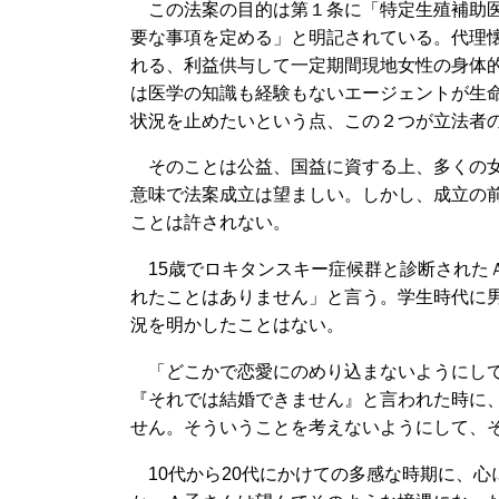
この法案の目的は第１条に「特定生殖補助医
要な事項を定める」と明記されている。代理
れる、利益供与して一定期間現地女性の身体
は医学の知識も経験もないエージェントが生
状況を止めたいという点、この２つが立法者
そのことは公益、国益に資する上、多くの女
意味で法案成立は望ましい。しかし、成立の
ことは許されない。
15歳でロキタンスキー症候群と診断された
れたことはありません」と言う。学生時代に
況を明かしたことはない。
「どこかで恋愛にのめり込まないようにして
『それでは結婚できません』と言われた時に
せん。そういうことを考えないようにして、
10代から20代にかけての多感な時期に、心