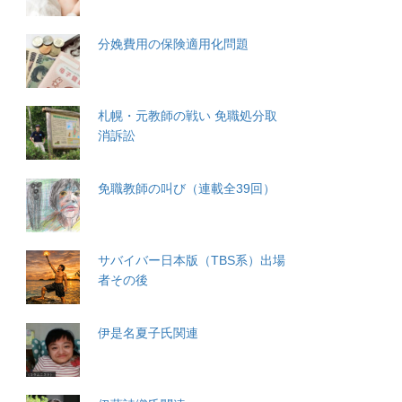
分娩費用の保険適用化問題
札幌・元教師の戦い 免職処分取
消訴訟
免職教師の叫び（連載全39回）
サバイバー日本版（TBS系）出場
者その後
伊是名夏子氏関連