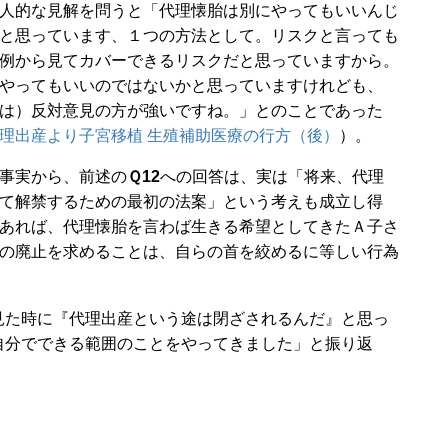
人的な見解を問うと「代理懐胎は別にやってもいいんじ
と思っています、１つの方法として。リスクと言っても
例から見てカバーできるリスクだと思っていますから。
やってもいいのではないかと思っていますけれども、
は）反対意見の方が強いですね。」とのことであった
理出産より子宮移植 生殖補助医療の行方（後）
）。
事実から、前述の
Ｑ12
への回答は、実は「将来、代理
て解禁するための最初の法案」という考えも成立し得
あれば、代理懐胎を言わば生きる希望としてきたＡ子さ
の廃止を求めることは、自らの首を絞めるに等しい行為
た時に『代理出産という途は閉ざされるんだ』と思っ
自分でできる範囲のことをやってきました」と振り返