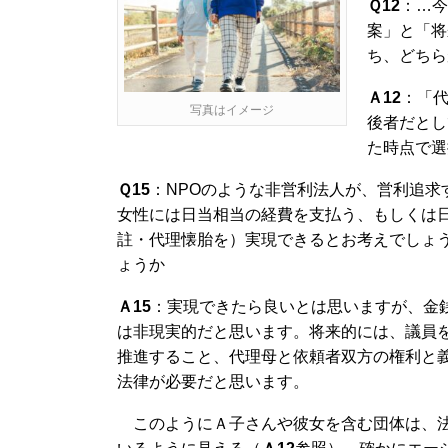
Ｑ12
：…今
案」と「将
ち、どちら
Ａ12
：「
写真はイメージ
後者だとし
た時点で選
Ｑ15
：NPOのような非営利法人が、営利追
女性には日当相当の経費を支払う、もしくは
註・代理懐胎を）実現できるとお考えでしょ
ょうか
Ａ15
：実現できたら良いとは思いますが、金
は非現実的だと思います。将来的には、議員
推進すること、代理母と依頼者双方の権利と
法律が必要だと思います。
このようにＡ子さんや彼女を含む団体は、法