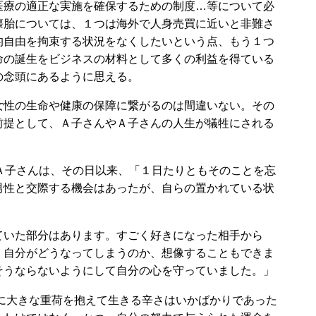
療の適正な実施を確保するための制度…等について必
懐胎については、１つは海外で人身売買に近いと非難さ
的自由を拘束する状況をなくしたいという点、もう１つ
命の誕生をビジネスの材料として多くの利益を得ている
の念頭にあるように思える。
性の生命や健康の保障に繋がるのは間違いない。その
前提として、Ａ子さんやＡ子さんの人生が犠牲にされる
Ａ子さんは、その日以来、「１日たりともそのことを忘
男性と交際する機会はあったが、自らの置かれている状
いた部分はあります。すごく好きになった相手から
、自分がどうなってしまうのか、想像することもできま
そうならないようにして自分の心を守っていました。」
に大きな重荷を抱えて生きる辛さはいかばかりであった