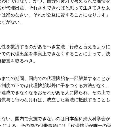
たわけではなく、かつ、自分の努力で与えられた運命を
法が代理出産、それさえできればと思って生きてきた女
子は諦めなさい。それが公益に資することになります」
はずがない。
性を救済するのがあるべき立法、行政と言えるように
外での代理出産を事実上できなくすることによって、決
済措置を取るべき。
までの期間、国内での代理懐胎を一部解禁することが
行制度の下では代理懐胎以外に子をつくる方法がなく、
が達成できなくなるおそれがある人に限られ、その上で
益供与も行わなければ、成立した新法に抵触することも
ない。国内で実施できないのは日本産科婦人科学会が
ことによる。その際の付帯事項には「代理懐胎が唯一の挙