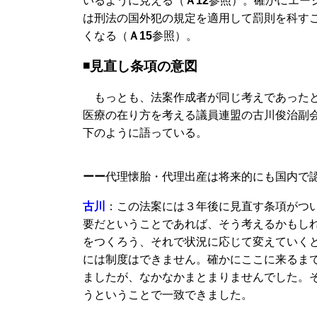
いるように見える（
Ａ12
参照）。確かにエー
は刑法の国外犯の規定を適用して罰則を科す
くなる（
Ａ15
参照）。
◾️見直し条項の意図
もっとも、法案作成者が同じ考えであったと
医療の在り方を考える議員連盟の古川俊治副
下のように語っている。
ーー
代理懐胎・代理出産は将来的にも国内で
古川
：この法案には３年後に見直す条項がつ
要だということであれば、そう考えるかもし
をつくろう、それで状況に応じて変えていく
には制度はできません。確かにここに来るま
ましたが、なかなかまとまりませんでした。
うということで一致できました。