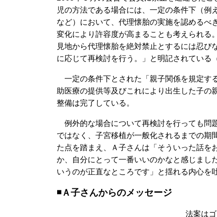
児の方法である場合には、一定の条件下（例
など）において、代理懐胎の実施を認めるべ
変化により許容度が高まることも考えられる
見地から代理懐胎を絶対禁止とするには忍び
に応じて再検討を行う。」と明記されている
一定の条件下とされた「親子関係を規定する
助医療の提供等及びこれにより出生した子の
整備は完了している。
例外的な場合について再検討を行っても問題
ではなく、子宮移植が一般化されるまでの期
た点を踏まえ、Ａ子さんは「そういった話を
か、自分にとって一番いいのかなと感じまし
いうのが正直なところです」と揺れる内心を
◾️Ａ子さんからのメッセージ
法案はゴ