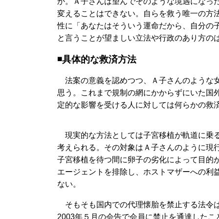
か。Ａ子さんは望んでそのような境遇になっ
変えることはできない。自らを救う唯一の方
性に「あなたはそういう運命だから、自分の
と言うことが望ましい立法や行政のあり方の
◾️具体的な救済方法
法案の意義を認めつつ、Ａ子さんのような女
思う。これまで規制の網にかからずにいた国
定的な影響を受ける人に対しては何らかの救
現実的な方法としては子宮移植が軌道に乗る
考えられる。その対象はＡ子さんのように現
子宮移植を待つ間に卵子の劣化によって目的
エージェントを排除し、ホストマザーへの利
ない。
そもそも国内での代理懐胎を禁止する法令は
2003年５月の会告で会員に禁止を通達した