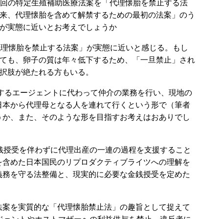
回の特定生殖補助医療法案を「代理懐胎を禁止する法
来、代理懐胎を含めて解禁するための最初の法案」のう
が実態に近いとお考えでしょうか
代理懐胎を禁止する法案」が実態に近いと感じる。もし
ても、卵子の質は年々低下するため、「一旦禁止」され
択肢が絶たれる方もいる。
求するエージェントに代わって仲介の業務を行い、現地の
日本から代理母となる人を連れて行くという形で（筆者
うか、また、そのような形を目指すお考えはおありでし
銭授受を伴わずに代理出産の一連の過程を支援すること
を含めた日本国民のリプロダクティブライツへの理解を
義務を守る法整備と、現実的に必要な金銭授受を定めた
案を実質的な「代理懐胎禁止法」の趣旨として捉えて