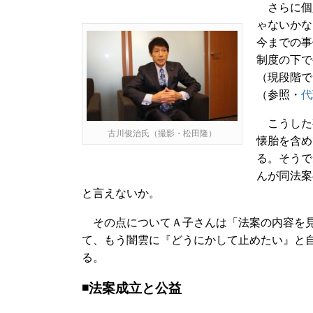
さらに個
ゃないかな
今までの事
制度の下で
（現段階で
（参照・
代
こうした
古川俊治氏（撮影・松田隆）
懐胎を含め
る。そうで
んが同法案
と言えないか。
その点についてＡ子さんは「法案の内容を見
て、もう闇雲に『どうにかして止めたい』と
る。
◾️法案成立と公益