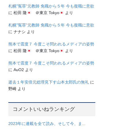
札幌”冤罪”元教師 免職から５年 今も復職に意欲
に
松田 隆
＠東京 Tokyo
より
札幌”冤罪”元教師 免職から５年 今も復職に意欲
に
ナナシ
より
熊本で震度７ 今度こそ問われるメディアの姿勢
に
松田 隆
＠東京 Tokyo
より
熊本で震度７ 今度こそ問われるメディアの姿勢
に
AuO2
より
逝去１年安倍元総理見下す山本太郎氏の無礼
に
野崎
より
コメントいいねランキング
2023年に連載を全て読み、そして今、ま...