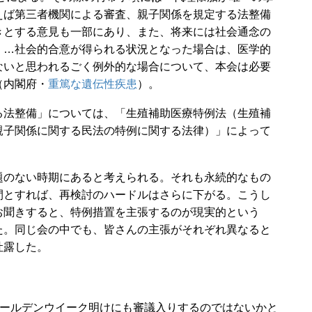
えば第三者機関による審査、親子関係を規定する法整備
きとする意見も一部にあり、また、将来には社会通念の
。…社会的合意が得られる状況となった場合は、医学的
ないと思われるごく例外的な場合について、本会は必要
（内閣府・
重篤な遺伝性疾患
）。
法整備」については、「生殖補助医療特例法（生殖補
親子関係に関する民法の特例に関する法律）」によって
のない時期にあると考えられる。それも永続的なもの
間とすれば、再検討のハードルはさらに下がる。こうし
お聞きすると、特例措置を主張するのが現実的という
た。同じ会の中でも、皆さんの主張がそれぞれ異なると
吐露した。
ールデンウイーク明けにも審議入りするのではないかと