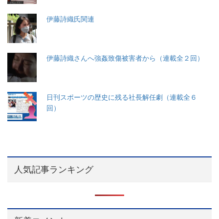
伊藤詩織氏関連
伊藤詩織さんへ強姦致傷被害者から（連載全２回）
日刊スポーツの歴史に残る社長解任劇（連載全６
回）
人気記事ランキング