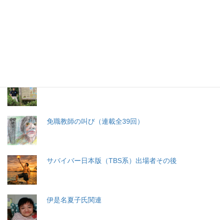
生命と法
分娩費用の保険適用化問題
札幌・元教師の戦い 免職処分取消訴訟
免職教師の叫び（連載全39回）
サバイバー日本版（TBS系）出場者その後
伊是名夏子氏関連