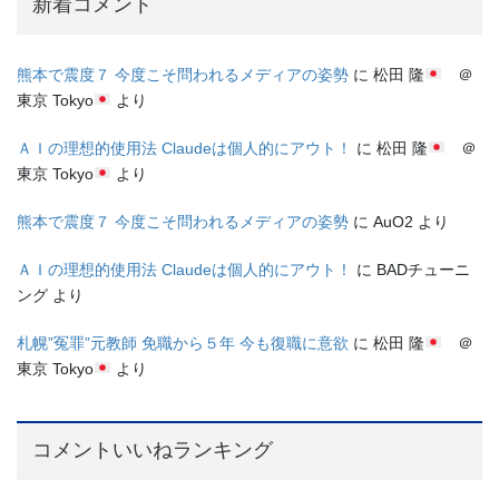
新着コメント
熊本で震度７ 今度こそ問われるメディアの姿勢
に
松田 隆
＠
東京 Tokyo
より
ＡＩの理想的使用法 Claudeは個人的にアウト！
に
松田 隆
＠
東京 Tokyo
より
熊本で震度７ 今度こそ問われるメディアの姿勢
に
AuO2
より
ＡＩの理想的使用法 Claudeは個人的にアウト！
に
BADチューニ
ング
より
札幌”冤罪”元教師 免職から５年 今も復職に意欲
に
松田 隆
＠
東京 Tokyo
より
コメントいいねランキング