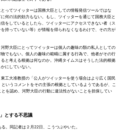
とってツイッターは国務大臣としての情報発信ツールではな
言に何の法的効力もない。もし、ツイッターを通じて国務大臣と
発信をしているとしたら、ツイッターにアクセスできない者（ス
ンを持っていない等）が情報を得られなくなるわけで、その方が
。
河野大臣にとってツイッターは個人の趣味の類の私人としての
何物でもない。個人の趣味の範疇に属する行為で、他者がその行
きると考える根拠は何なのか。沖縄タイムスはそうした法的根拠
らかにしていない。
東工大准教授の「公人がツイッターを使う場合はより広く国民
」というコメントをその主張の根拠としているようであるが、こ
ことを認め、河野大臣の行動に違法性がないことを担保してい
り」とする不思議
る。同記者は２月22日、こうつぶやいた。