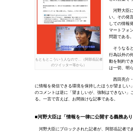
河野大臣に
い。その発
しての情報
マートフォ
問題である
そうなると
行為以外の
もともとこういう人なので…（阿部岳記者
動を制約で
のツイッター等から）
は一切、明
西田亮介・
に情報を発信できる環境を保持したほうが望ましい
のコメントは逆に「望ましいが、強制はできない」
る。一言で言えば、お間抜けな記事である。
■河野大臣は「情報を一律に公開する義務あ
河野大臣にブロックされた記者が、阿部岳記者であ