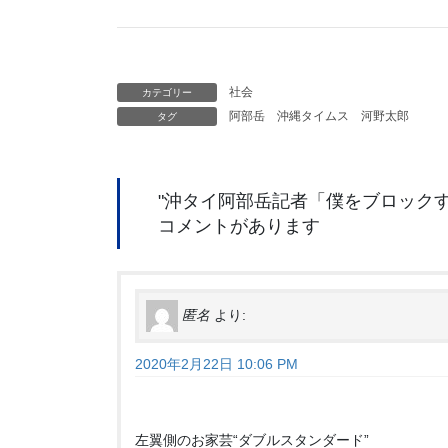
社会
カテゴリー
阿部岳
沖縄タイムス
河野太郎
タグ
"
沖タイ阿部岳記者「僕をブロックす
コメントがあります
匿名
より:
2020年2月22日 10:06 PM
左翼側のお家芸“ダブルスタンダード”