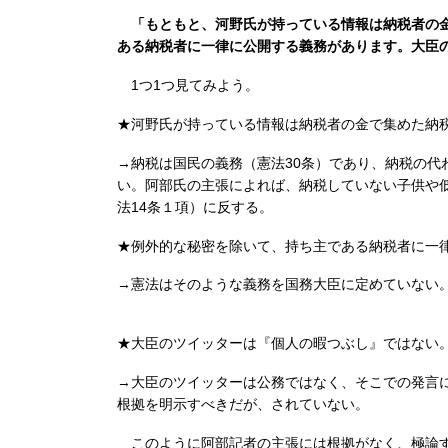
「もともと、河野氏が持っている情報は納税者の
ある納税者に一律に公開する義務があります。大臣
1つ1つ見てみよう。
★河野氏が持っている情報は納税者の金で集めた納
→納税は国民の義務（憲法30条）であり、納税の代
い。阿部氏の主張によれば、納税していない子供や
法14条１項）に反する。
★例外的な秘密を除いて、持ち主である納税者に一
→憲法はそのような義務を国務大臣に定めていない
★大臣のツイッターは『個人の暇つぶし』ではない
→大臣のツイッターは公務ではなく、そこでの発言
根拠を明示すべきだが、されていない。
このように阿部記者の主張には根拠がなく、極論す