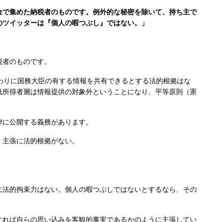
金で集めた納税者のものです。例外的な秘密を除いて、持ち主で
のツイッターは『個人の暇つぶし』ではない。」
税者のものです。
わりに国務大臣の有する情報を共有できるとする法的根拠はな
低所得者層は情報提供の対象外ということになり、平等原則（憲
律に公開する義務があります。
。主張に法的根拠がない。
。
に法的拘束力はない。個人の暇つぶしではないとするなら、その
れば自らの思い込みを客観的事実であるかのように主張してい