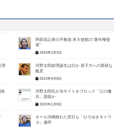
阿部岳記者の不勉強 米大使館の”著作権侵
害”
2024年2月3日
引用
河野太郎総理誕生は幻か 原子力への異様な
敵意
2023年4月8日
間抜
河野太郎氏が当サイトをブロック「江の傭
兵」原因か
2023年1月9日
？
オール沖縄敗れた翌日も「ひろゆきネトウ
ヨ」連呼