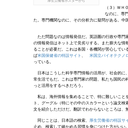
厚生労働省ポスターから
（３）ＷＨ
なのに、専
た。専門機関なのに、その分析力に疑問がある。中
ただ問題なのは情報発信だ。英語圏の行政や専門家
の情報発信はネット上で見劣りする。また膨大な情
ることが必要だ。これは各国・各機関が苦心してい
ば
米国保健省の特設サイト
、
米国立バイオテクノ
っている。
日本はこうした科学専門情報の活用が、社会的に、
常生活でもだ。これは専門家の問題、私たち国民の
っと活用をするべきだろう。
私は、海外情報を集めることで、特に難しいことを
ト、グーグル（特にその中のスカラーという論文検
文を紹介しただけだ。翻訳でわからないところは、
同じことは、日本語の検索、
厚生労働省の特設サ
止め、検索して確かめる習慣を身につけた方がいい