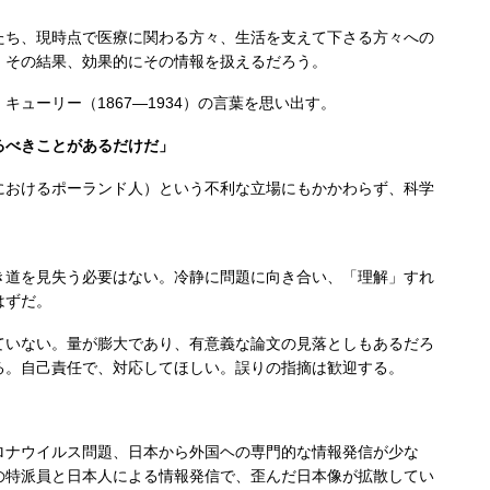
ち、現時点で医療に関わる方々、生活を支えて下さる方々への
、その結果、効果的にその情報を扱えるだろう。
ューリー（1867―1934）の言葉を思い出す。
るべきことがあるだけだ」
おけるポーランド人）という不利な立場にもかかわらず、科学
道を見失う必要はない。冷静に問題に向き合い、「理解」すれ
はずだ。
ていない。量が膨大であり、有意義な論文の見落としもあるだろ
る。自己責任で、対応してほしい。誤りの指摘は歓迎する。
ナウイルス問題、日本から外国ヘの専門的な情報発信が少な
の特派員と日本人による情報発信で、歪んだ日本像が拡散してい