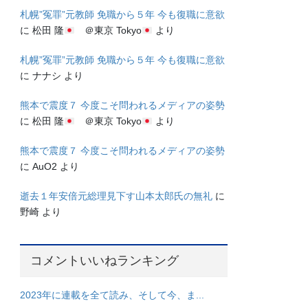
札幌”冤罪”元教師 免職から５年 今も復職に意欲
に
松田 隆
＠東京 Tokyo
より
札幌”冤罪”元教師 免職から５年 今も復職に意欲
に
ナナシ
より
熊本で震度７ 今度こそ問われるメディアの姿勢
に
松田 隆
＠東京 Tokyo
より
熊本で震度７ 今度こそ問われるメディアの姿勢
に
AuO2
より
逝去１年安倍元総理見下す山本太郎氏の無礼
に
野崎
より
コメントいいねランキング
2023年に連載を全て読み、そして今、ま...