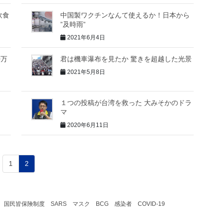
飲食
中国製ワクチンなんて使えるか！日本から
”及時雨”
2021年6月4日
0万
君は機車瀑布を見たか 驚きを超越した光景
2021年5月8日
１つの投稿が台湾を救った 大みそかのドラ
マ
2020年6月11日
1
2
国民皆保険制度
SARS
マスク
BCG
感染者
COVID-19