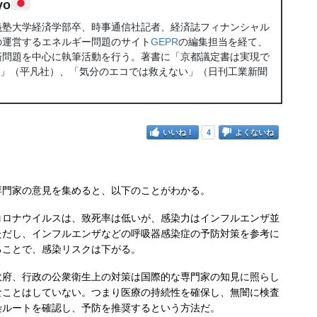
yo
義塾大学経済学部卒、時事通信社記者、経済誌フィナンシャル
の運営するエネルギー問題のサイト
GEPR
の編集担当を経て、
済問題を中心に執筆活動を行う。著書に「京都議定書は実現で
え」（平凡社）、「気分のエコでは救えない」（日刊工業新聞
いいね！
4
よくないね
門家の意見を集めると、以下のことがわかる。
コロナウイルスは、致死率は低いが、感染力はインフルエンザ並
ただし、インフルエンザなどの呼吸器感染症の予防対策を参考に
ることで、感染リスクは下がる。
政府、行政の公衆衛生上の対策は国際的な専門家の知見に照らし
なことはしていない。つまり医療の持続性を確保し、無闇に検査
染ルートを確認し、予防を推奨するという方法だ。