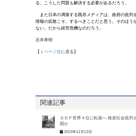
る。こうした問題も解決する必要があるだろう。
また日本の凋落する既存メディアは、政府の批判を
情報の拡散こそ、するべきことだと思う。そのほう
ない。だから経営危機なのだろう。
石井孝明
【
１ページ目
に戻る】
関連記事
ＧＤＰ世界４位に転落へ 格差社会批判
因か
2023年11月12日