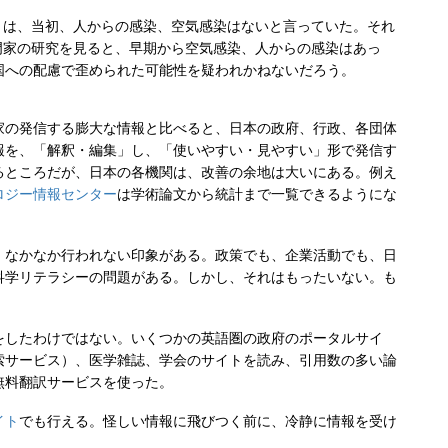
Ｏは、当初、人からの感染、空気感染はないと言っていた。それ
門家の研究を見ると、早期から空気感染、人からの感染はあっ
国への配慮で歪められた可能性を疑われかねないだろう。
の発信する膨大な情報と比べると、日本の政府、行政、各団体
報を、「解釈・編集」し、「使いやすい・見やすい」形で発信す
るところだが、日本の各機関は、改善の余地は大いにある。例え
ロジー情報センター
は学術論文から統計まで一覧できるようにな
なかなか行われない印象がある。政策でも、企業活動でも、日
科学リテラシーの問題がある。しかし、それはもったいない。も
したわけではない。いくつかの英語圏の政府のポータルサイ
索サービス）、医学雑誌、学会のサイトを読み、引用数の多い論
無料翻訳サービスを使った。
イト
でも行える。怪しい情報に飛びつく前に、冷静に情報を受け
。