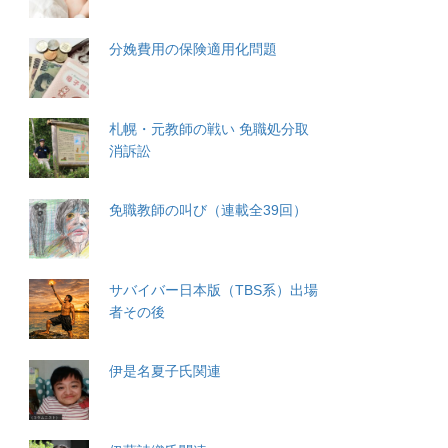
分娩費用の保険適用化問題
札幌・元教師の戦い 免職処分取
消訴訟
免職教師の叫び（連載全39回）
サバイバー日本版（TBS系）出場
者その後
伊是名夏子氏関連