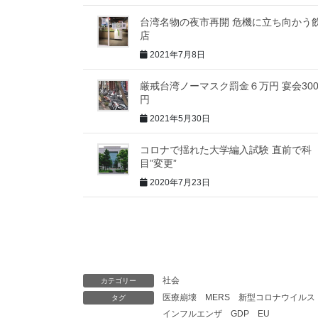
台湾名物の夜市再開 危機に立ち向かう
店
2021年7月8日
厳戒台湾ノーマスク罰金６万円 宴会30
円
2021年5月30日
コロナで揺れた大学編入試験 直前で科
目”変更”
2020年7月23日
社会
カテゴリー
医療崩壊
MERS
新型コロナウイルス
タグ
インフルエンザ
GDP
EU