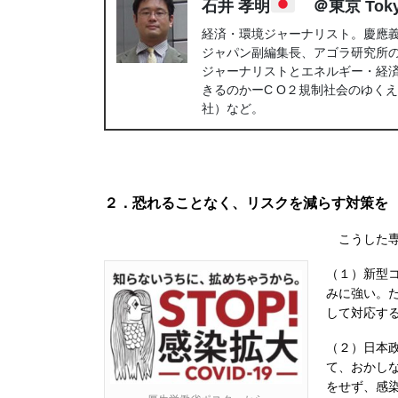
石井 孝明
＠東京 Tok
経済・環境ジャーナリスト。慶應
ジャパン副編集長、アゴラ研究所
ジャーナリストとエネルギー・経
きるのかーC O２規制社会のゆく
社）など。
２．恐れることなく、リスクを減らす対策を
こうした専
（１）新型
みに強い。
して対応す
（２）日本
て、おかし
をせず、感