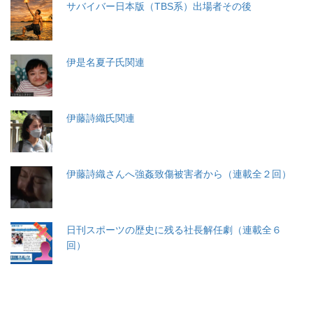
サバイバー日本版（TBS系）出場者その後
伊是名夏子氏関連
伊藤詩織氏関連
伊藤詩織さんへ強姦致傷被害者から（連載全２回）
日刊スポーツの歴史に残る社長解任劇（連載全６
回）