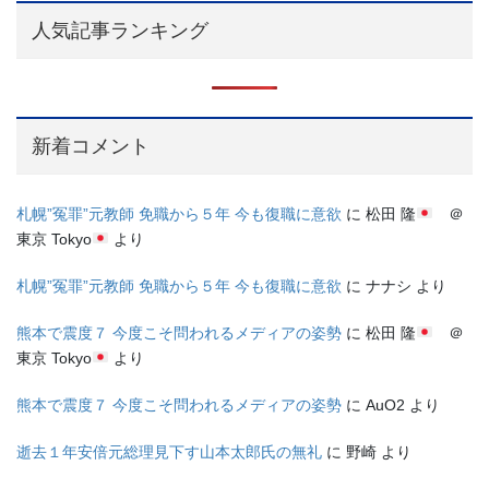
人気記事ランキング
新着コメント
札幌”冤罪”元教師 免職から５年 今も復職に意欲
に
松田 隆
＠
東京 Tokyo
より
札幌”冤罪”元教師 免職から５年 今も復職に意欲
に
ナナシ
より
熊本で震度７ 今度こそ問われるメディアの姿勢
に
松田 隆
＠
東京 Tokyo
より
熊本で震度７ 今度こそ問われるメディアの姿勢
に
AuO2
より
逝去１年安倍元総理見下す山本太郎氏の無礼
に
野崎
より