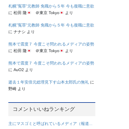
札幌”冤罪”元教師 免職から５年 今も復職に意欲
に
松田 隆
＠東京 Tokyo
より
札幌”冤罪”元教師 免職から５年 今も復職に意欲
に
ナナシ
より
熊本で震度７ 今度こそ問われるメディアの姿勢
に
松田 隆
＠東京 Tokyo
より
熊本で震度７ 今度こそ問われるメディアの姿勢
に
AuO2
より
逝去１年安倍元総理見下す山本太郎氏の無礼
に
野崎
より
コメントいいねランキング
主にマスゴミと呼ばれているメディア（報道...