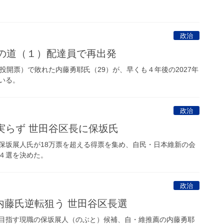
政治
への道（１）配達員で再出発
投開票）で敗れた内藤勇耶氏（29）が、早くも４年後の2027年
いる。
政治
実らず 世田谷区長に保坂氏
坂展人氏が18万票を超える得票を集め、自民・日本維新の会
４選を決めた。
政治
内藤氏逆転狙う 世田谷区長選
目指す現職の保坂展人（のぶと）候補、自・維推薦の内藤勇耶