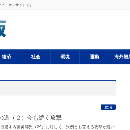
オピニオンサイトです
経済
社会
環境
運動
海外競
政治
への道（２）今も続く攻撃
を目指す内藤勇耶氏（29）に対して、異例とも言える攻撃が続い