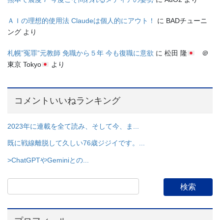
ＡＩの理想的使用法 Claudeは個人的にアウト！
に
BADチューニ
ング
より
札幌”冤罪”元教師 免職から５年 今も復職に意欲
に
松田 隆
＠
東京 Tokyo
より
コメントいいねランキング
2023年に連載を全て読み、そして今、ま...
既に戦線離脱して久しい76歳ジジイです。...
>ChatGPTやGeminiとの...