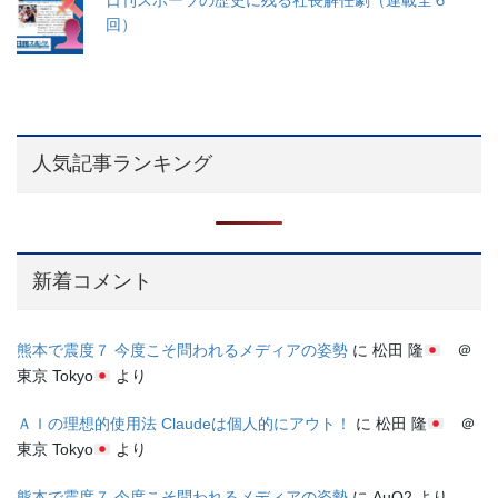
日刊スポーツの歴史に残る社長解任劇（連載全６
回）
人気記事ランキング
新着コメント
熊本で震度７ 今度こそ問われるメディアの姿勢
に
松田 隆
＠
東京 Tokyo
より
ＡＩの理想的使用法 Claudeは個人的にアウト！
に
松田 隆
＠
東京 Tokyo
より
熊本で震度７ 今度こそ問われるメディアの姿勢
に
AuO2
より