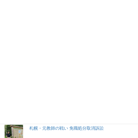
の提言（1/12朝日新聞社説）
朝日新聞の社説を毎日読んでいると、大きく分けて２種類に分
かれることに気づく。
2026年(令和8) 8月8日 (土)
特集記事
生命と法
分娩費用の保険適用化問題
札幌・元教師の戦い 免職処分取消訴訟