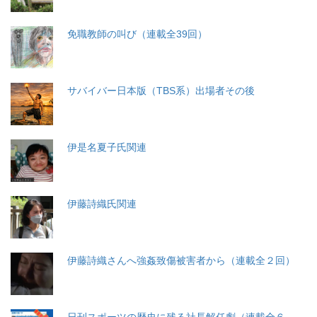
免職教師の叫び（連載全39回）
サバイバー日本版（TBS系）出場者その後
伊是名夏子氏関連
伊藤詩織氏関連
伊藤詩織さんへ強姦致傷被害者から（連載全２回）