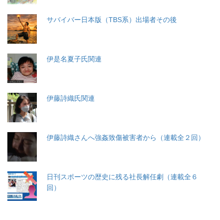
サバイバー日本版（TBS系）出場者その後
伊是名夏子氏関連
伊藤詩織氏関連
伊藤詩織さんへ強姦致傷被害者から（連載全２回）
日刊スポーツの歴史に残る社長解任劇（連載全６
回）