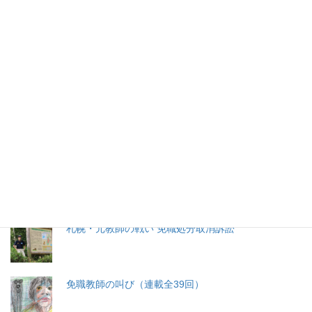
2026年(令和8) 8月7日 (金)
特集記事
生命と法
分娩費用の保険適用化問題
札幌・元教師の戦い 免職処分取消訴訟
免職教師の叫び（連載全39回）