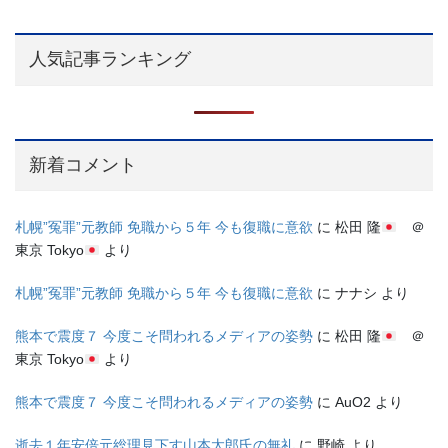
人気記事ランキング
新着コメント
札幌”冤罪”元教師 免職から５年 今も復職に意欲
に
松田 隆
＠
東京 Tokyo
より
札幌”冤罪”元教師 免職から５年 今も復職に意欲
に
ナナシ
より
熊本で震度７ 今度こそ問われるメディアの姿勢
に
松田 隆
＠
東京 Tokyo
より
熊本で震度７ 今度こそ問われるメディアの姿勢
に
AuO2
より
逝去１年安倍元総理見下す山本太郎氏の無礼
に
野崎
より