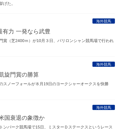
挙げた。
海外競馬
最有力 一発なら武豊
賞（芝2400ｍ）が10月３日、パリロンシャン競馬場で行われ
海外競馬
 凱旋門賞の勝算
スノーフォールが８月19日のヨークシャーオークスを快勝
海外競馬
 米国衰退の象徴か
ンパーク競馬場で15日、ミスターＤステークスというレース