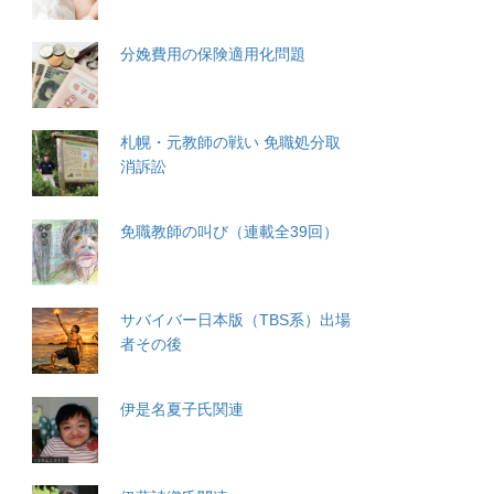
分娩費用の保険適用化問題
札幌・元教師の戦い 免職処分取
消訴訟
免職教師の叫び（連載全39回）
サバイバー日本版（TBS系）出場
者その後
伊是名夏子氏関連