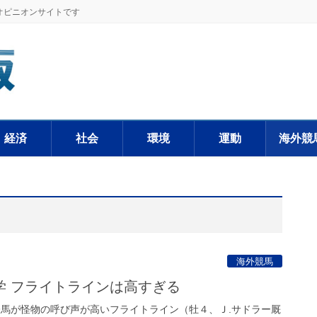
オピニオンサイトです
経済
社会
環境
運動
海外競
海外競馬
学 フライトラインは高すぎる
表馬が怪物の呼び声が高いフライトライン（牡４、Ｊ.サドラー厩