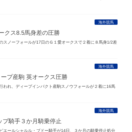
海外競馬
ークス8.5馬身差の圧勝
スノーフォールが17日のＧ１愛オークスで２着に８馬身1/2差
海外競馬
ィープ産駒 英オークス圧勝
われ、ディープインパクト産駒スノウフォールが２着に16馬
海外競馬
ップ騎手３か月騎乗停止
エールシャルル・ブドー騎手が14日、３か月の騎乗停止処分