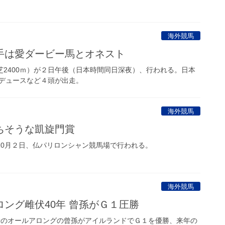
海外競馬
手は愛ダービー馬とオネスト
芝2400ｍ）が２日午後（日本時間同日深夜）、行われる。日本
デュースなど４頭が出走。
海外競馬
ちそうな凱旋門賞
10月２日、仏パリロンシャン競馬場で行われる。
海外競馬
ング雌伏40年 曾孫がＧ１圧勝
着のオールアロングの曾孫がアイルランドでＧ１を優勝、来年の