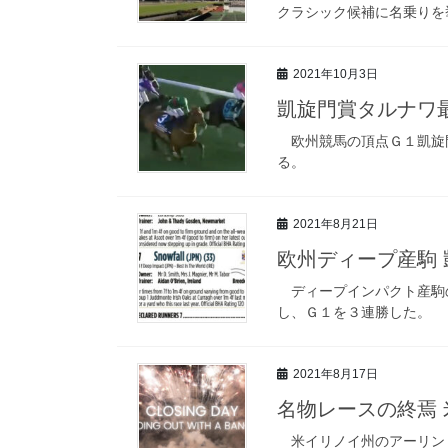
クラシック候補に名乗りを
2021年10月3日
凱旋門賞タルナワ
欧州競馬の頂点Ｇ１凱旋門
る。
2021年8月21日
欧州ディープ産駒
ディープインパクト産駒の
し、Ｇ１を３連勝した。
2021年8月17日
名物レースの終焉
米イリノイ州のアーリント