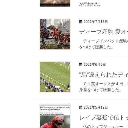
が行われた。
2021年7月18日
ディープ産駒 愛オ
ディープインパクト産駒の
をつけて圧勝した。
2021年6月5日
”馬”違えられたデ
Ｇ１英オークスが４日、行
身差をつけて圧勝した。
2021年5月19日
レイプ容疑で仏ト
仏のトップジョッキー、ピ