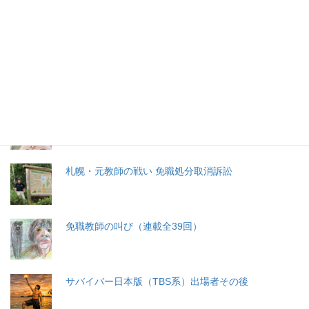
特集記事
生命と法
分娩費用の保険適用化問題
札幌・元教師の戦い 免職処分取消訴訟
免職教師の叫び（連載全39回）
サバイバー日本版（TBS系）出場者その後