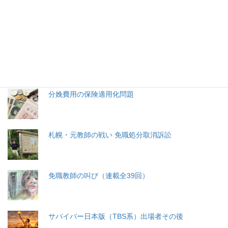
特集記事
生命と法
分娩費用の保険適用化問題
札幌・元教師の戦い 免職処分取消訴訟
免職教師の叫び（連載全39回）
サバイバー日本版（TBS系）出場者その後